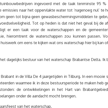
glastuinbouwbedrijven ingevoerd met de taak tenminste 95 
e emissies naar het oppervlakte water tot ‘nagenoeg nul’ te 
is om geen tot bijna geen gewasbeschermingsmiddelen te gebru
oedselveiligheid. Tot op heden is dat niet het geval bij de
 ligt er een taak voor de waterschappen en de gemeenten
ssie, hieromtrent de waterschappen zou kunnen passen. Voo
mij huiswerk om eens te kijken wat ons waterschap hier bij kan
n het dagelijks bestuur van het waterschap Brabantse Delta. Ik 
abant in de Villa De 4 jaargetijden in Tilburg. In een mooie st
teerden waarmee ik in deze bestuursperiode te maken heb ge
 stonden: de ontwikkelingen in het Hart van Brabantgebied
belangen onder de aandacht mocht brengen.
jaarsfeest van het waterschap.