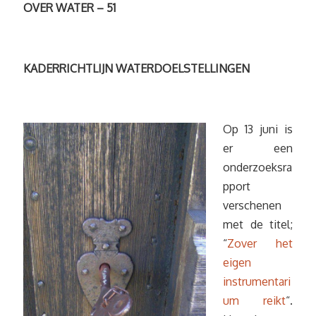
OVER WATER – 51
KADERRICHTLIJN WATERDOELSTELLINGEN
Op 13 juni is
er een
onderzoeksra
pport
verschenen
met de titel;
“
Zover het
eigen
instrumentari
um reikt
“.