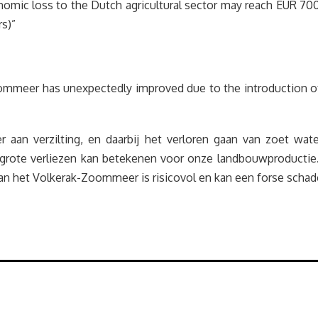
nomic loss to the Dutch agricultural sector may reach EUR 700 m
rs)”
Zoommeer has unexpectedly improved due to the introduction o
er aan verzilting, en daarbij het verloren gaan van zoet wat
 grote verliezen kan betekenen voor onze landbouwproductie
 van het Volkerak-Zoommeer is risicovol en kan een forse sch