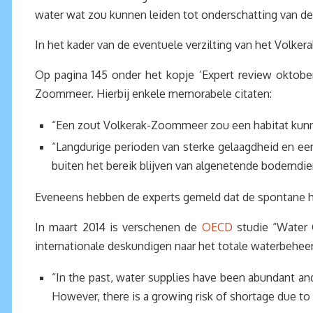
water wat zou kunnen leiden tot onderschatting van de
In het kader van de eventuele verzilting van het Volke
Op pagina 145 onder het kopje ‘Expert review oktober
Zoommeer. Hierbij enkele memorabele citaten:
“Een zout Volkerak-Zoommeer zou een habitat kunn
“Langdurige perioden van sterke gelaagdheid en ee
buiten het bereik blijven van algenetende bodemdie
Eveneens hebben de experts gemeld dat de spontane her
In maart 2014 is verschenen de
OECD
studie “Water 
internationale deskundigen naar het totale waterbeheer
“In the past, water supplies have been abundant an
However, there is a growing risk of shortage due to a