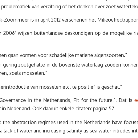
 problematiek van verzilting of het denken over zoet watertek
rak-Zoommeer is in april 2012 verschenen het Milieueffectrap
 2006′ wijzen buitenlandse deskundigen op de mogelijke risi
en gaan vormen voor schadelijke mariene algensoorten.”
n gering zoutgehalte in de bovenste waterlaag zouden kunnen 
ren, zoals mosselen.”
introductie van mosselen etc. te positief is geschat.”
Governance in the Netherlands, Fit for the future.”. Dat is
e
 in Nederland. Ook daaruit enkele citaten: pagina 57
d the abstraction regimes used in the Netherlands have focuse
 lack of water and increasing salinity as sea water intrudes in