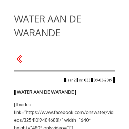
WATER AAN DE
WARANDE
|
|
jaar
2
|
nr.
033
|
09-03
-2019
WATER AAN DE WARANDE
|
|
[fbvideo
link=”https://www.facebook.com/onswater/vid
eos/325410194846881/” width=”640″
height=”480″ onlyvideo=”1″]