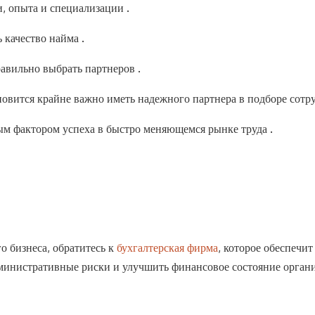
и, опыта и специализации .
 качество найма .
авильно выбрать партнеров .
овится крайне важно иметь надежного партнера в подборе сотр
ым фактором успеха в быстро меняющемся рынке труда .
о бизнеса, обратитесь к
бухгалтерская фирма
, которое обеспечи
министративные риски и улучшить финансовое состояние орган