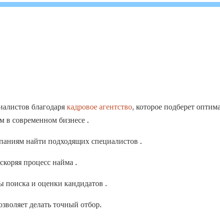
иалистов благодаря
кадровое агентство
, которое подберет оптим
м в современном бизнесе .
мпаниям найти подходящих специалистов .
скоряя процесс найма .
 поиска и оценки кандидатов .
зволяет делать точный отбор.