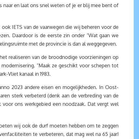
ns naar en laat ons snel weten of je er blij mee bent of
gt ook IETS van de vaarwegen die wij beheren voor de
gelezen. Daardoor is de eerste zin onder “Wat gaan we
elingsruimte met de provincie is dan al weggegeven.
 het realiseren van de broodnodige voorzieningen op
 modernisering. “Maak ze geschikt voor schepen tot
k-Vliet kanaal in 1983.
 anno 2023 andere eisen en mogelijkheden. In Oost-
aren sterk verbeterd (denk aan de verbreding van de
ok voor ons werkgebied een noodzaak. Dat vergt wel
n moeten wij ook de durf moeten hebben om te zeggen
nfaciliteiten te verbeteren, dat mag wel na 65 jaar!