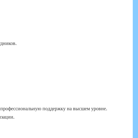
удников.
т профессиональную поддержку на высшем уровне.
изации.