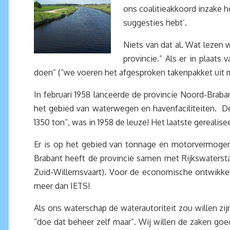
ons coalitieakkoord inzake h
suggesties hebt’.
Niets van dat al. Wat lezen 
provincie.” Als er in plaats
doen” (“we voeren het afgesproken takenpakket uit 
In februari 1958 lanceerde de provincie Noord-Brab
het gebied van waterwegen en havenfaciliteiten. D
1350 ton”, was in 1958 de leuze! Het laatste gerealis
Er is op het gebied van tonnage en motorvermogen 
Brabant heeft de provincie samen met Rijkswatersta
Zuid-Willemsvaart). Voor de economische ontwikkel
meer dan IETS!
Als ons waterschap de waterautoriteit zou willen z
“doe dat beheer zelf maar”. Wij willen de zaken goe