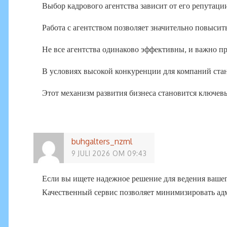
Выбор кадрового агентства зависит от его репутаци
Работа с агентством позволяет значительно повысить
Не все агентства одинаково эффективны, и важно пр
В условиях высокой конкуренции для компаний стан
Этот механизм развития бизнеса становится ключев
buhgalters_nzml
9 JULI 2026 OM 09:43
Если вы ищете надежное решение для ведения вашег
Качественный сервис позволяет минимизировать ад