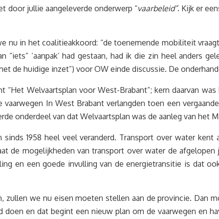
et door jullie aangeleverde onderwerp “
vaarbeleid”
. Kijk er ee
we nu in het coalitieakkoord: “de toenemende mobiliteit vraa
 van “iets” ‘aanpak’ had gestaan, had ik die zin heel anders 
met de huidige inzet”) voor OW einde discussie. De onderhand
ant “Het Welvaartsplan voor West-Brabant”; kern daarvan was
e vaarwegen In West Brabant verlangden toen een vergaande
eerde onderdeel van dat Welvaartsplan was de aanleg van het Mar
sinds 1958 heel veel veranderd. Transport over water kent
at de mogelijkheden van transport over water de afgelopen j
ing en een goede invulling van de energietransitie is dat o
ijn, zullen we nu eisen moeten stellen aan de provincie. Da
d doen en dat begint een nieuw plan om de vaarwegen en have