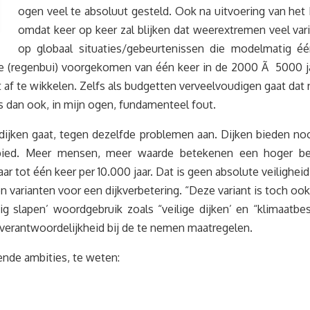
ogen veel te absoluut gesteld. Ook na uitvoering van het D
omdat keer op keer zal blijken dat weerextremen veel var
op globaal situaties/gebeurtenissen die modelmatig 
tie (regenbui) voorgekomen van één keer in de 2000 Ã 5000 ja
 af te wikkelen. Zelfs als budgetten verveelvoudigen gaat dat n
s dan ook, in mijn ogen, fundamenteel fout.
 dijken gaat, tegen dezelfde problemen aan. Dijken bieden no
bied. Meer mensen, meer waarde betekenen een hoger bes
 tot één keer per 10.000 jaar. Dat is geen absolute veiligheid
zen varianten voor een dijkverbetering. “Deze variant is toch oo
ig slapen’ woordgebruik zoals “veilige dijken’ en “klimaatbe
 verantwoordelijkheid bij de te nemen maatregelen.
ende ambities, te weten: