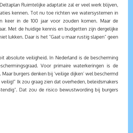
eltaplan Ruimtelijke adaptatie zal er veel werk blijven,
iaties kennen. Tot nu toe richten we watersystemen in
één keer in de 100 jaar voor zouden komen. Maar de
ar. Met de huidige kennis en budgetten zijn dergelijke
iet lukken. Daar is het “Gaat u maar rustig slapen” geen
oit absolute veiligheid. In Nederland is de bescherming
chermingsgraad. Voor primaire waterkeringen is de
. Maar burgers denken bij ‘veilige dijken’ wel beschermd
k veilig!” Ik zou graag zien dat overheden, beleidsmakers
stendig”. Dat zou de risico bewustwording bij burgers