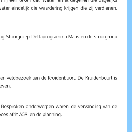
mij een teken dat ‘water’ en al degenen die dagelijks
er eindelijk die waardering krijgen die zij verdienen.
ding Stuurgroep Deltaprogramma Maas en de stuurgroep
een veldbezoek aan de Kruidenbuurt. De Kruidenbuurt is
even.
. Besproken onderwerpen waren: de vervanging van de
es afrit A59, en de planning.