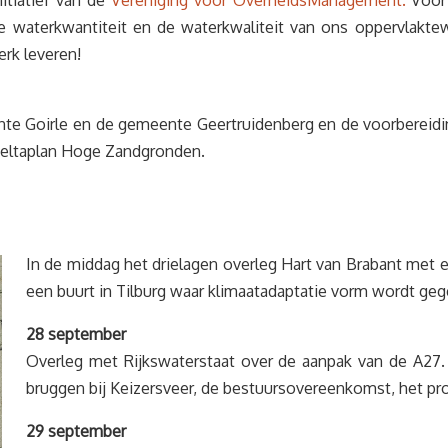
nitiatief van de
Vereniging voor OverheidsManagement.
Voor 
 waterkwantiteit en de waterkwaliteit van ons oppervlaktewat
rk leveren!
ente Goirle en de gemeente Geertruidenberg en de voorberei
Deltaplan Hoge Zandgronden.
In de middag het drielagen overleg Hart van Brabant met 
een buurt in Tilburg waar klimaatadaptatie vorm wordt geg
28 september
Overleg met Rijkswaterstaat over de aanpak van de A27
bruggen bij Keizersveer, de bestuursovereenkomst, het proc
29 september