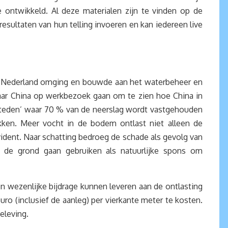
je ontwikkeld. Al deze materialen zijn te vinden op de
esultaten van hun telling invoeren en kan iedereen live
ke Nederland omging en bouwde aan het waterbeheer en
naar China op werkbezoek gaan om te zien hoe China in
ssteden’ waar 70 % van de neerslag wordt vastgehouden
okken. Meer vocht in de bodem ontlast niet alleen de
vident. Naar schatting bedroeg de schade als gevolg van
en de grond gaan gebruiken als natuurlijke spons om
n wezenlijke bijdrage kunnen leveren aan de ontlasting
uro (inclusief de aanleg) per vierkante meter te kosten.
nbeleving.