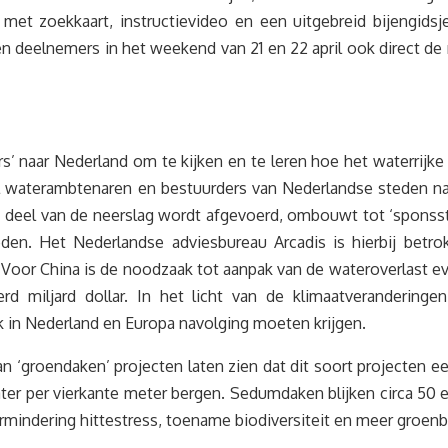
 met zoekkaart, instructievideo en een uitgebreid bijengids
 deelnemers in het weekend van 21 en 22 april ook direct de r
s’ naar Nederland om te kijken en te leren hoe het waterrij
veel waterambtenaren en bestuurders van Nederlandse steden 
te deel van de neerslag wordt afgevoerd, ombouwt tot ‘spon
teden. Het Nederlandse adviesbureau Arcadis is hierbij betr
. Voor China is de noodzaak tot aanpak van de wateroverlast e
d miljard dollar. In het licht van de klimaatverandering
 in Nederland en Europa navolging moeten krijgen.
groendaken’ projecten laten zien dat dit soort projecten ee
ter per vierkante meter bergen. Sedumdaken blijken circa 50 e
vermindering hittestress, toename biodiversiteit en meer groe