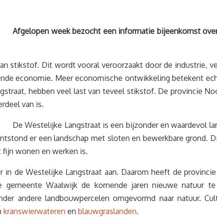
Afgelopen week bezocht een informatie bijeenkomst ove
aan stikstof. Dit wordt vooral veroorzaakt door de industrie, 
lende economie. Meer economische ontwikkeling betekent echte
gstraat, hebben veel last van teveel stikstof. De provincie 
rdeel van is.
De Westelijke Langstraat is een bijzonder en waardevol l
 ontstond er een landschap met sloten en bewerkbare grond. D
 fijn wonen en werken is.
uur in de Westelijke Langstraat aan. Daarom heeft de provin
de gemeente Waalwijk de komende jaren nieuwe natuur te 
der andere landbouwpercelen omgevormd naar natuur. Cultu
n
kranswierwateren
en
blauwgraslanden
.