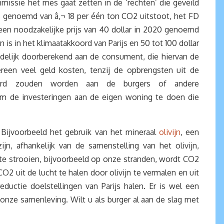
issie het mes gaat zetten in de ‘rechten’ die geveild
 genoemd van â‚¬ 18 per één ton CO2 uitstoot, het FD
een noodzakelijke prijs van 40 dollar in 2020 genoemd
is in het klimaatakkoord van Parijs en 50 tot 100 dollar
delijk doorberekend aan de consument, die hiervan de
reen veel geld kosten, tenzij de opbrengsten uit de
keerd zouden worden aan de burgers of andere
m de investeringen aan de eigen woning te doen die
 Bijvoorbeeld het gebruik van het mineraal
olivijn
, een
jn, afhankelijk van de samenstelling van het olivijn,
t te strooien, bijvoorbeeld op onze stranden, wordt CO2
2 uit de lucht te halen door olivijn te vermalen en uit
uctie doelstellingen van Parijs halen. Er is wel een
nze samenleving. Wilt u als burger al aan de slag met