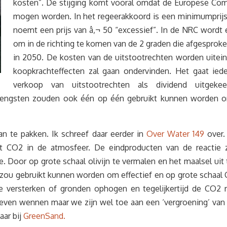
kosten”. De stijging komt vooral omdat de Europese Comm
mogen worden. In het regeerakkoord is een minimumprijs
noemt een prijs van â‚¬ 50 “excessief”. In de NRC wordt 
om in de richting te komen van de 2 graden die afgesproken 
in 2050. De kosten van de uitstootrechten worden uitein
koopkrachteffecten zal gaan ondervinden. Het gaat iede
verkoop van uitstootrechten als dividend uitge
rengsten zouden ook één op één gebruikt kunnen worden o
n te pakken. Ik schreef daar eerder in
Over Water 149
over.
et CO2 in de atmosfeer. De eindproducten van de reactie zi
. Door op grote schaal olivijn te vermalen en het maalsel ui
zou gebruikt kunnen worden om effectief en op grote schaal CO
versterken of gronden ophogen en tegelijkertijd de CO2 red
even wennen maar we zijn wel toe aan een ‘vergroening’ van o
aar bij
GreenSand.