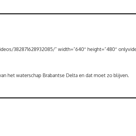
ideos/382871628932085/” width=”640″ height=”480″ onlyvide
van het waterschap Brabantse Delta en dat moet zo blijven.