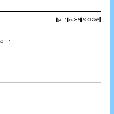
|
|
jaar
2
|
nr.
049
|
20
-03
-2019
o=”1″]