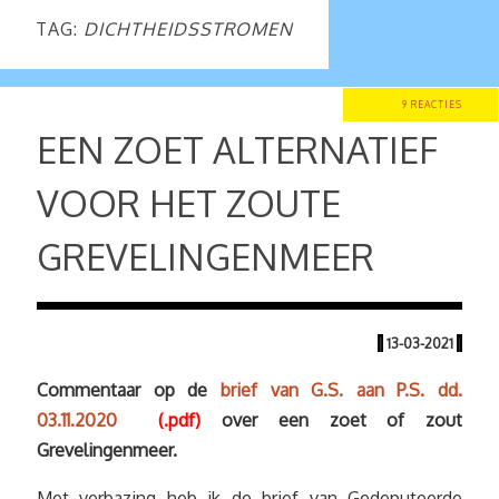
TAG:
DICHTHEIDSSTROMEN
9 REACTIES
EEN ZOET ALTERNATIEF
VOOR HET ZOUTE
GREVELINGENMEER
|
13-03-2021
|
Commentaar op de
brief van G.S. aan P.S. dd.
03.11.2020
(.pdf)
over een zoet of zout
Grevelingenmeer.
Met verbazing heb ik de brief van Gedeputeerde