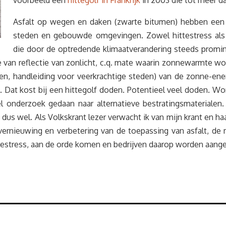
voorbeeld een
hittegolf in Frankrijk
in 2003 die tot meer da
Asfalt op wegen en daken (zwarte bitumen) hebben een
steden en gebouwde omgevingen. Zowel hittestress als w
die door de optredende klimaatverandering steeds prom
van reflectie van zonlicht, c.q. mate waarin zonnewarmte word
en, handleiding voor veerkrachtige steden) van de zonne-ene
 Dat kost bij een hittegolf doden. Potentieel veel doden. W
el onderzoek gedaan naar alternatieve bestratingsmaterialen
 dus wel. Als Volkskrant lezer verwacht ik van mijn krant en haa
ernieuwing en verbetering van de toepassing van asfalt, de 
testress, aan de orde komen en bedrijven daarop worden aang