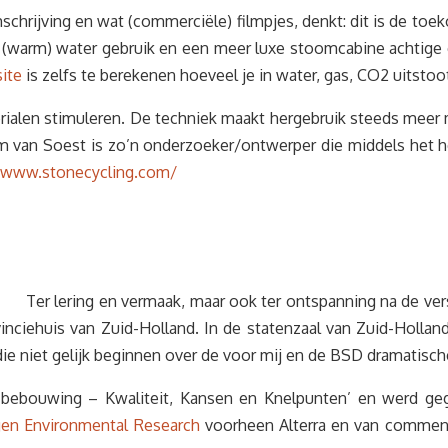
schrijving en wat (commerciële) filmpjes, denkt: dit is de to
er (warm) water gebruik en een meer luxe stoomcabine achtige
ite
is zelfs te berekenen hoeveel je in water, gas, CO2 uitsto
aterialen stimuleren. De techniek maakt hergebruik steeds mee
om van Soest is zo’n onderzoeker/ontwerper die middels het 
//www.stonecycling.com/
Ter lering en vermaak, maar ook ter ontspanning na de ver
inciehuis van Zuid-Holland. In de statenzaal van Zuid-Hollan
ie niet gelijk beginnen over de voor mij en de BSD dramatisch
he bebouwing – Kwaliteit, Kansen en Knelpunten’ en werd g
en Environmental Research
voorheen Alterra en van commentaa