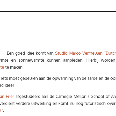
Een goed idee komt van
Studio Marco Vermeulen
“
Dutc
stwarmte en zonnewarmte kunnen aanbieden. Hierbij word
te
te maken.
iets moet gebeuren aan de opwarming van de aarde en de oorz
ed idee!
an Frier
afgestudeerd aan de Carnegie Mellon’s School of Arch
verdient verdere uitwerking en komt nu nog futuristisch over
s
“.