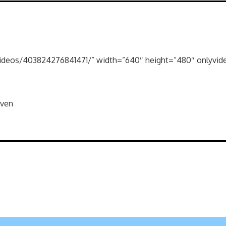
ideos/403824276841471/” width=”640″ height=”480″ onlyvide
even