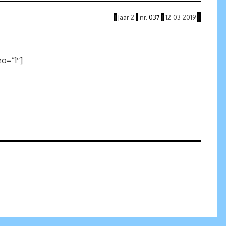
|
|
jaar
2
|
nr.
037
|
12
-03
-2019
o=”1″]