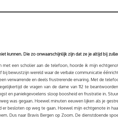
t kunnen. Die zo onwaarschijnlijk zijn dat ze je altijd bij zulle
en met een scholier aan de telefoon, hoorde ik mijn echtgen
lf bij bewustzijn wereld waar de verbale communicatie éénrich
, een verwarrende en deels frustrerende ervaring. Met de telefo
gelijkertijd de vragen van de dame van 112 te beantwoorden.
angst en paniekgevoelens sloop boosheid en frustratie in. St
erweg was gegaan. Hoewel minuten eeuwen lijken als je gestre
 er besloten op weg te gaan. Hoewel mijn echtgenote in haar la
leem. Dus naar Bravis Bergen op Zoom. De dienstdoende spoe