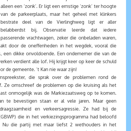
alleen een ‘zonk’. Er ligt een ernstige ‘zonk’ ter hoogte
van de parkeerplaats, maar het geheel met klinkers
bestrate deel van de Vierlinghweg ligt er aller
belabberdst bij. Observatie leerde dat iedere
passerende vrachtwagen, zeker die onbeladen waren,
aakt door de oneffenheden in het wegdek, vooral die
is, een dikke onvoldoende. Een ondernemer die van de
ken verdient alle lof. Hij krijgt keer op keer de schuld
or de gemeente. ’t Kan nie waar zijn!
spreekster, die sprak over de problemen rond de
f. Ze omschreef de problemen op die kruising als het
haast onmogelijk was de Markiezaatsweg op te komen.
an te bevestigen staan er al vele jaren. Maar geen
rdraagzaamheid en verkeersagressie. Ze had bij de
 (GBWP) die in het verkiezingsprogramma had beloofd
”. Nu die partij met maar liefst 2 wethouders in het