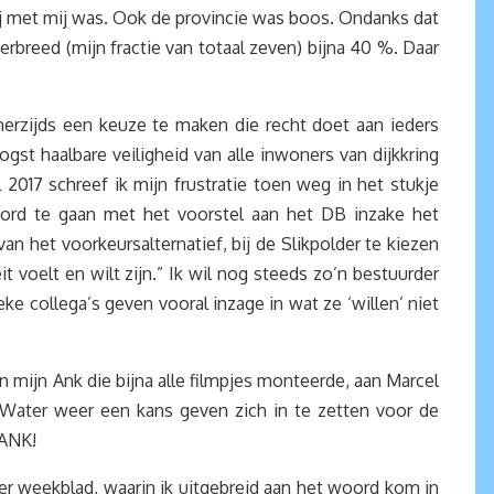
ij met mij was. Ook de provincie was boos. Ondanks dat
reed (mijn fractie van totaal zeven) bijna 40 %. Daar
nerzijds een keuze te maken die recht doet aan ieders
st haalbare veiligheid van alle inwoners van dijkkring
l 2017 schreef ik mijn frustratie toen weg in het stukje
ord te gaan met het voorstel aan het DB inzake het
an het voorkeursalternatief, bij de Slikpolder te kiezen
t voelt en wilt zijn.” Ik wil nog steeds zo’n bestuurder
ke collega’s geven vooral inzage in wat ze ‘willen’ niet
 mijn Ank die bijna alle filmpjes monteerde, aan Marcel
ater weer een kans geven zich in te zetten voor de
DANK!
r weekblad, waarin ik uitgebreid aan het woord kom in