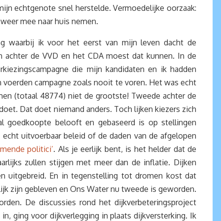
 mijn echtgenote snel herstelde. Vermoedelijke oorzaak:
r weer mee naar huis nemen.
g waarbij ik voor het eerst van mijn leven dacht de
n achter de VVD en het CDA moest dat kunnen. In de
erkiezingscampagne die mijn kandidaten en ik hadden
n voerden campagne zoals nooit te voren. Het was echt
n (totaal 48774) niet de grootste! Tweede achter de
e doet. Dat doet niemand anders. Toch lijken kiezers zich
al goedkoopte belooft en gebaseerd is op stellingen
echt uitvoerbaar beleid of de daden van de afgelopen
mende politici’
. Als je eerlijk bent, is het helder dat de
lijks zullen stijgen met meer dan de inflatie. Dijken
uitgebreid. En in tegenstelling tot dromen kost dat
elijk zijn gebleven en Ons Water nu tweede is geworden.
orden. De discussies rond het dijkverbeteringsproject
 ging voor dijkverlegging in plaats dijkversterking. Ik