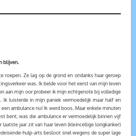
n blijven.
ote roepen. Ze lag op de grond en ondanks haar geroep
tingsverkeer was. Ik belde voor het eerst van mijn leven
on aan mijn oor probeer ik mijn echtgenote bij volledige
 Ik luisterde in mijn paniek vermoedelijk maar half en
uur een ambulance nu! Ik werd boos. Maar enkele minuten
st bent, was die ambulance er vermoedelijk binnen vijf
atste jaar zit van haar leven (kleincellige longkanker)
deisende-hulp-arts besloot snel wegens de super lage