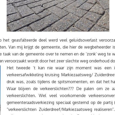
 het geasfalteerde deel werd veel geluidsoverlast veroorz
ten. Van mij krijgt de gemeente, die hier de wegbeheerder 
de taak van de gemeente over te nemen en de ‘zonk’ weg te wer
arvan veroorzaakt wordt door het zeer slechte weg onderhoud do
Het tweede ’t kan nie waar zijn moment was een in
verkeersafwikkeling kruising Markiezaatsweg/ Zuiderdree
druk was, zoals tijdens de spitsmomenten, en dat het 
Waar blijven de verkeerslichten??? De palen om ze a
verkeerslichten. Wel veel voorkomende verkeersonve
gemeenteraadsverkiezing speciaal gestemd op de partij
“verkeerslichten Zuiderdreef/Markiezaatsweg realiseren