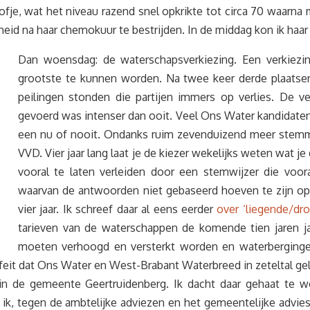
ofje, wat het niveau razend snel opkrikte tot circa 70 waarna
heid na haar chemokuur te bestrijden. In de middag kon ik haa
Dan woensdag: de waterschapsverkiezing. Een verkiezin
grootste te kunnen worden. Na twee keer derde plaatse
peilingen stonden die partijen immers op verlies. De v
gevoerd was intenser dan ooit. Veel Ons Water kandidate
een nu of nooit. Ondanks ruim zevenduizend meer stemme
VVD. Vier jaar lang laat je de kiezer wekelijks weten wat j
vooral te laten verleiden door een stemwijzer die voor
waarvan de antwoorden niet gebaseerd hoeven te zijn op 
vier jaar. Ik schreef daar al eens eerder
over ‘liegende/dro
tarieven van de waterschappen de komende tien jaren jaar
moeten verhoogd en versterkt worden en waterbergingen 
 feit dat Ons Water en West-Brabant Waterbreed in zeteltal g
 in de gemeente Geertruidenberg. Ik dacht daar gehaat te w
tegen de ambtelijke adviezen en het gemeentelijke advies in,