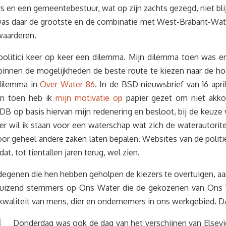
s en een gemeentebestuur, wat op zijn zachts gezegd, niet bl
as daar de grootste en de combinatie met West-Brabant-Waterb
e waarderen.
 politici keer op keer een dilemma. Mijn dilemma toen was e
innen de mogelijkheden de beste route te kiezen naar de hoog
 dilemma in
Over Water 86
. In de BSD nieuwsbrief van 16 apri
n toen heb ik
mijn motivatie op
papier gezet om niet akko
t DB op basis hiervan mijn redenering en besloot, bij de keuze v
er wil ik staan voor een waterschap wat zich de waterautoritei
oor geheel andere zaken laten bepalen. Websites van de politie
, tot tientallen jaren terug, wel zien.
degenen die hen hebben geholpen de kiezers te overtuigen, aan
uizend stemmers op Ons Water die de gekozenen van Ons W
skwaliteit van mens, dier en ondernemers in ons werkgebied. 
Donderdag was ook de dag van het verschijnen van Elsevie