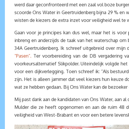
werd daar geconfronteerd met een zaal vol boze burger
scoorde Ons Water in Geertruidenberg bijna 29 % en w
wisten de kiezers de extra inzet voor veiligheid wel t
Gaan voor je principes kan dus wel, maar het is voor
inbreng en anderzijds de taak van het waterschap om b
34A Geertruidenberg. Ik schreef uitgebreid over mijn
“Pasen”.
Ter voorbereiding van de DB vergadering va
voorkeursalternatief Slikpolder. Uiteindelijk volgde he
voor een dijkverlegging. Toen schreef ik: “Als bestuurd
zijn. Het is alleen jammer dat veel kiezers hun keuze d
wat ze hebben gedaan. Bij Ons Water kan de bezoeker dat
Mij past dank aan de kandidaten van Ons Water, aan al 
Mulder die ze heeft opgenomen en aan de ruim 48 d
veiligheid van West-Brabant en voor een betere leven