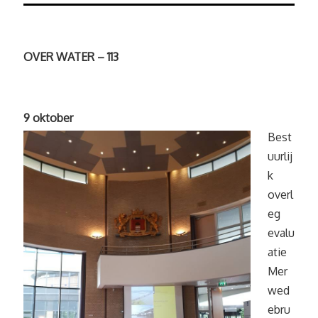
OVER WATER – 113
9 oktober
Best
uurlij
k
overl
eg
evalu
atie
Mer
wed
ebru