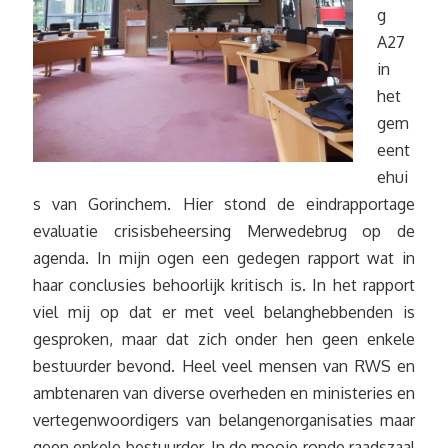
g
A27
in
het
gem
eent
ehui
s van Gorinchem. Hier stond de eindrapportage
evaluatie crisisbeheersing Merwedebrug op de
agenda. In mijn ogen een gedegen rapport wat in
haar conclusies behoorlijk kritisch is. In het rapport
viel mij op dat er met veel belanghebbenden is
gesproken, maar dat zich onder hen geen enkele
bestuurder bevond. Heel veel mensen van RWS en
ambtenaren van diverse overheden en ministeries en
vertegenwoordigers van belangenorganisaties maar
geen enkele bestuurder. In de mooie ronde raadszaal