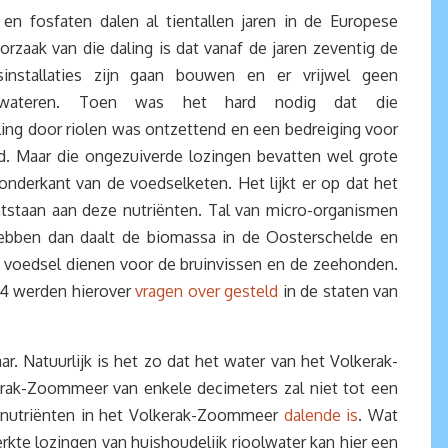
 en fosfaten dalen al tientallen jaren in de Europese
zaak van die daling is dat vanaf de jaren zeventig de
sinstallaties zijn gaan bouwen en er vrijwel geen
tewateren. Toen was het hard nodig dat die
ling door riolen was ontzettend en een bedreiging voor
d. Maar die ongezuiverde lozingen bevatten wel grote
nderkant van de voedselketen. Het lijkt er op dat het
ontstaan aan deze nutriënten. Tal van micro-organismen
hebben dan daalt de biomassa in de Oosterschelde en
t voedsel dienen voor de bruinvissen en de zeehonden.
14 werden hierover
vragen over gesteld
in de staten van
r. Natuurlijk is het zo dat het water van het Volkerak-
erak-Zoommeer van enkele decimeters zal niet tot een
d nutriënten in het Volkerak-Zoommeer
dalende is
. Wat
kte lozingen van huishoudelijk rioolwater kan hier een