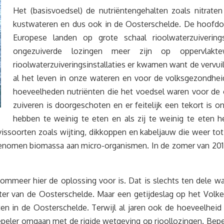
Het (basisvoedsel) de nutriëntengehalten zoals nitraten
kustwateren en dus ook in de Oosterschelde. De hoofdoor
Europese landen op grote schaal rioolwaterzuivering
ongezuiverde lozingen meer zijn op oppervlak
rioolwaterzuiveringsinstallaties er kwamen want de vervui
al het leven in onze wateren en voor de volksgezondhei
hoeveelheden nutriënten die het voedsel waren voor de o
zuiveren is doorgeschoten en er feitelijk een tekort is 
hebben te weinig te eten en als zij te weinig te eten 
vissoorten zoals wijting, dikkoppen en kabeljauw die weer to
genomen biomassa aan micro-organismen. In de zomer van 20
ommeer hier de oplossing voor is. Dat is slechts ten dele waa
ter van de Oosterschelde. Maar een getijdeslag op het Volk
ten in de Oosterschelde. Terwijl al jaren ook de hoeveelhei
epeler omgaan met de rigide wetgeving op rioollozingen. Beper