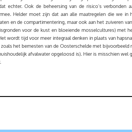
dat echter. Ook de beheersing van de risico’s verbonden aa
rmee. Helder moet zijn dat aan alle maatregelen die we in
gaten en de compartimentering, maar ook aan het zuiveren van a
ke visgronden voor de kust en bloeiende mosselcultures) me
. Het wordt tijd voor meer integraal denken in plaats van hap
zoals het bemesten van de Oosterschelde met bijvoorbeeld rioo
 huishoudelijk afvalwater opgeloosd is). Hier is misschien wel
.