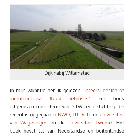
Dijk nabij Willemstad
In mijn vakantie heb ik gelezen “
Integral design of
multifunctional flood defenses
“. Een boek
uitgegeven met steun van STW, een stichting die
recent is opgegaan in
NWO
,
TU Delft
, de
Universiteit
van Wageningen
en de
Universiteit Twente
. Het
boek bevat tal van Nederlandse en buitenlandse