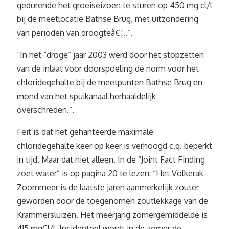
gedurende het groeiseizoen te sturen op 450 mg cl/l
bij de meetlocatie Bathse Brug, met uitzondering
van perioden van droogteâ€¦..”.
“In het “droge” jaar 2003 werd door het stopzetten
van de inlaat voor doorspoeling de norm voor het
chloridegehalte bij de meetpunten Bathse Brug en
mond van het spuikanaal herhaaldelijk
overschreden.”.
Feit is dat het gehanteerde maximale
chloridegehalte keer op keer is verhoogd c.q. beperkt
in tijd. Maar dat niet alleen. In de “Joint Fact Finding
zoet water” is op pagina 20 te lezen: “Het Volkerak-
Zoommeer is de laatste jaren aanmerkelijk zouter
geworden door de toegenomen zoutlekkage van de
Krammersluizen. Het meerjarig zomergemiddelde is
415 mgCl/l. Incidenteel wordt in de zomer de