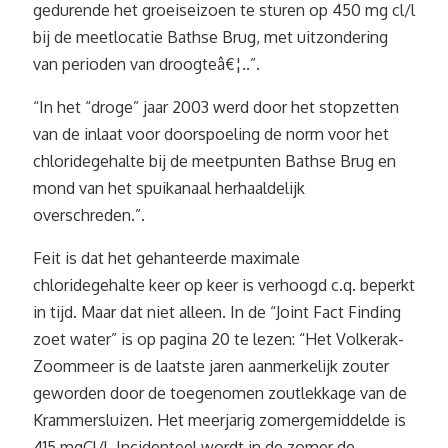
gedurende het groeiseizoen te sturen op 450 mg cl/l
bij de meetlocatie Bathse Brug, met uitzondering
van perioden van droogteâ€¦..”.
“In het “droge” jaar 2003 werd door het stopzetten
van de inlaat voor doorspoeling de norm voor het
chloridegehalte bij de meetpunten Bathse Brug en
mond van het spuikanaal herhaaldelijk
overschreden.”.
Feit is dat het gehanteerde maximale
chloridegehalte keer op keer is verhoogd c.q. beperkt
in tijd. Maar dat niet alleen. In de “Joint Fact Finding
zoet water” is op pagina 20 te lezen: “Het Volkerak-
Zoommeer is de laatste jaren aanmerkelijk zouter
geworden door de toegenomen zoutlekkage van de
Krammersluizen. Het meerjarig zomergemiddelde is
415 mgCl/l. Incidenteel wordt in de zomer de