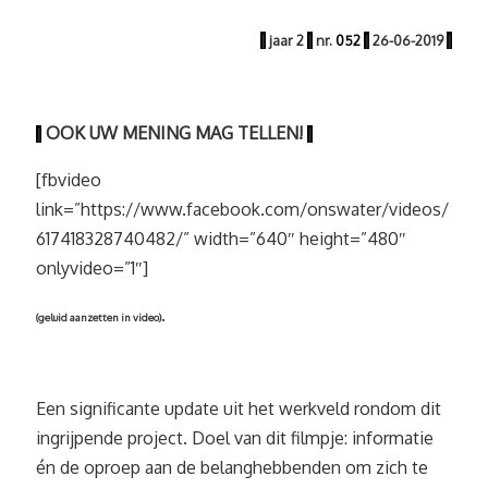
|
jaar
2
|
nr.
052
|
26
-06
-2019
|
OOK UW MENING MAG TELLEN!
|
|
[fbvideo
link=”https://www.facebook.com/onswater/videos/
617418328740482/” width=”640″ height=”480″
onlyvideo=”1″]
.
(geluid aanzetten in video)
Een significante update uit het werkveld rondom dit
ingrijpende project. Doel van dit filmpje: informatie
én de oproep aan de belanghebbenden om zich te