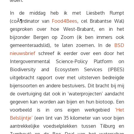
leden.
In de middag heb ik met Liesbeth Rumpt
(coÃ¶rdinator van
Food4Bees
, cel Brabantse Wal)
gesproken over hoe West-Brabant, en in het
bijzonder Bergen op Zoom (ik ben immers ook
gemeenteraadslid), te laten zoemen. In de
BSD
nieuwsbrief
schreef ik eerder over een door het
Intergovernmental Science-Policy Platform on
Biodiversity and Ecosystem Services (IPBES)
uitgebracht rapport over met uitsterven bedreigde
bijensoorten en andere bestuivers. Dit bracht bij mij
de overtuiging dat ook in ‘waterprojecten’ aandacht
gegeven kan worden aan bijen en hun biotoop. Een
voorbeeld is in ons eigen werkgebied
‘Het
Belslijntje’
(een lint van 35 kilometer van voor bijen
aantrekkelijke voedselplekken tussen Tilburg en