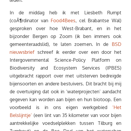
leden.
In de middag heb ik met Liesbeth Rumpt
(coÃ¶rdinator van
Food4Bees
, cel Brabantse Wal)
gesproken over hoe West-Brabant, en in het
bijzonder Bergen op Zoom (ik ben immers ook
gemeenteraadslid), te laten zoemen. In de
BSD
nieuwsbrief
schreef ik eerder over een door het
Intergovernmental Science-Policy Platform on
Biodiversity and Ecosystem Services (IPBES)
uitgebracht rapport over met uitsterven bedreigde
bijensoorten en andere bestuivers. Dit bracht bij mij
de overtuiging dat ook in ‘waterprojecten’ aandacht
gegeven kan worden aan bijen en hun biotoop. Een
voorbeeld is in ons eigen werkgebied
‘Het
Belslijntje’
(een lint van 35 kilometer van voor bijen
aantrekkelijke voedselplekken tussen Tilburg en