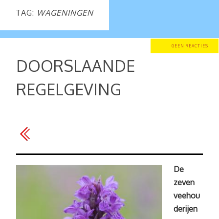
TAG:
WAGENINGEN
GEEN REACTIES
DOORSLAANDE
REGELGEVING
De
zeven
veehou
derijen