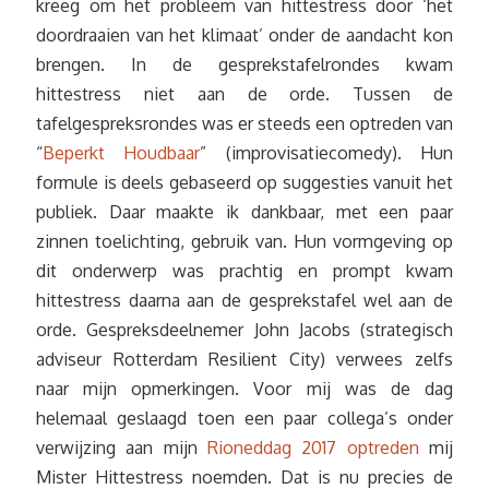
kreeg om het probleem van hittestress door ‘het
doordraaien van het klimaat’ onder de aandacht kon
brengen. In de gesprekstafelrondes kwam
hittestress niet aan de orde. Tussen de
tafelgespreksrondes was er steeds een optreden van
“
Beperkt Houdbaar
” (improvisatiecomedy). Hun
formule is deels gebaseerd op suggesties vanuit het
publiek. Daar maakte ik dankbaar, met een paar
zinnen toelichting, gebruik van. Hun vormgeving op
dit onderwerp was prachtig en prompt kwam
hittestress daarna aan de gesprekstafel wel aan de
orde. Gespreksdeelnemer John Jacobs (strategisch
adviseur Rotterdam Resilient City) verwees zelfs
naar mijn opmerkingen. Voor mij was de dag
helemaal geslaagd toen een paar collega’s onder
verwijzing aan mijn
Rioneddag 2017 optreden
mij
Mister Hittestress noemden. Dat is nu precies de