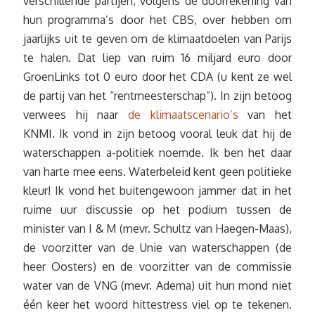
verschillende partijen, volgens de doorrekening van
hun programma’s door het CBS, over hebben om
jaarlijks uit te geven om de klimaatdoelen van Parijs
te halen. Dat liep van ruim 16 miljard euro door
GroenLinks tot 0 euro door het CDA (u kent ze wel
de partij van het “rentmeesterschap”). In zijn betoog
verwees hij naar
de klimaatscenario’s
van het
KNMI. Ik vond in zijn betoog vooral leuk dat hij de
waterschappen a-politiek noemde. Ik ben het daar
van harte mee eens. Waterbeleid kent geen politieke
kleur! Ik vond het buitengewoon jammer dat in het
ruime uur discussie op het podium tussen de
minister van I & M (mevr. Schultz van Haegen-Maas),
de voorzitter van de Unie van waterschappen (de
heer Oosters) en de voorzitter van de commissie
water van de VNG (mevr. Adema) uit hun mond niet
één keer het woord hittestress viel op te tekenen.