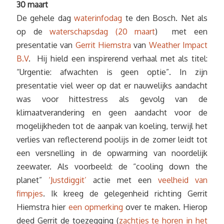
30 maart
De gehele dag
waterinfodag
te den Bosch. Net als
op de
waterschapsdag (20 maart
) met een
presentatie van
Gerrit Hiemstra
van
Weather Impact
B.V
. Hij hield een inspirerend verhaal met als titel:
“Urgentie: afwachten is geen optie”. In zijn
presentatie viel weer op dat er nauwelijks aandacht
was voor hittestress als gevolg van de
klimaatverandering en geen aandacht voor de
mogelijkheden tot de aanpak van koeling, terwijl het
verlies van reflecterend poolijs in de zomer leidt tot
een versnelling in de opwarming van noordelijk
zeewater. Als voorbeeld: de “cooling down the
planet”
‘Justdiggit’
actie met een
veelheid van
fimpjes
. Ik kreeg de gelegenheid richting Gerrit
Hiemstra hier
een opmerking
over te maken. Hierop
deed Gerrit de toezegging (
zachtjes te horen in het