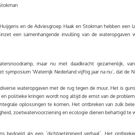
 Stokman
uijgens en de Adviesgroep Haak en Stokman hebben een lan
inzet een samenhangende invulling van de wateropgaven w
ersnoodramp, maar nu met daadkracht gezamenlijk, vanui
 het symposium ‘Waterrijk Nederland vijftig jaar na nu’, dat
ij diverse wateropgaven met de rug tegen de muur. Het is guns
 en politieke kringen wordt nog altijd de ernst van de problema
integrale oplossingen te komen. Het ontbreken van zulk beleid
igheid, zoetwatervoorziening en ecologie dienen behartigd te 
 bedoeld als een ´dichtgetimmerd verhaal´. Het ontbreken 