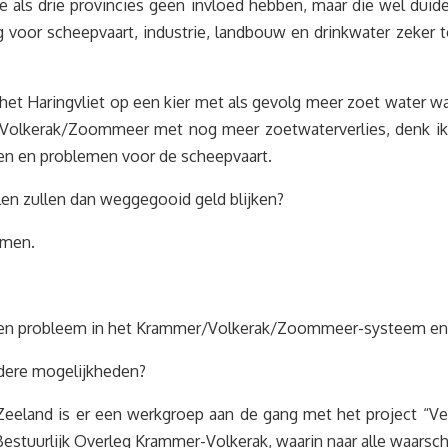
 als drie provincies geen invloed hebben, maar die wel duid
g voor scheepvaart, industrie, landbouw en drinkwater zeker 
et Haringvliet op een kier met als gevolg meer zoet water w
/Volkerak/Zoommeer met nog meer zoetwaterverlies, denk i
en en problemen voor de scheepvaart.
en zullen dan weggegooid geld blijken?
emen.
ben een probleem in het Krammer/Volkerak/Zoommeer-systeem e
andere mogelijkheden?
 Zeeland is er een werkgroep aan de gang met het project “V
tuurlijk Overleg Krammer-Volkerak, waarin naar alle waarschi