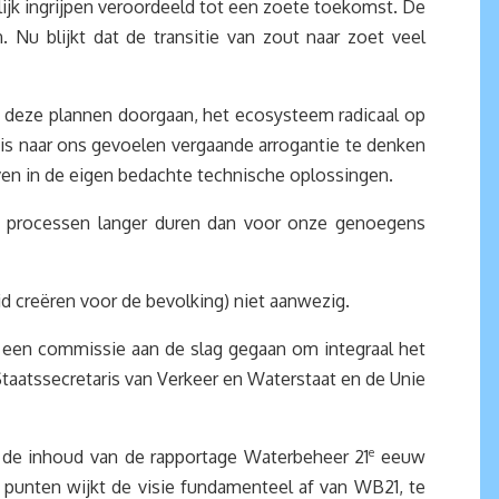
jk ingrijpen veroordeeld tot een zoete toekomst. De
 Nu blijkt dat de transitie van zout naar zoet veel
ls deze plannen doorgaan, het ecosysteem radicaal op
 is naar ons gevoelen vergaande arrogantie te denken
oven in de eigen bedachte technische oplossingen.
jke processen langer duren dan voor onze genoegens
id creëren voor de bevolking) niet aanwezig.
er een commissie aan de slag gegaan om integraal het
taatssecretaris van Verkeer en Waterstaat en de Unie
t de inhoud van de rapportage Waterbeheer 21
e
eeuw
e punten wijkt de visie fundamenteel af van WB21, te