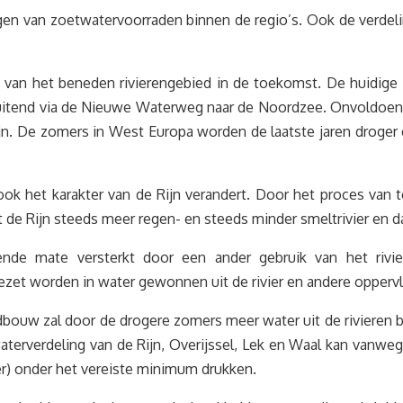
n van zoetwatervoorraden binnen de regio’s. Ook de verdeling
en van het beneden rivierengebied in de toekomst. De huidig
sluitend via de Nieuwe Waterweg naar de Noordzee. Onvoldoend
n. De zomers in West Europa worden de laatste jaren droger e
ok het karakter van de Rijn verandert. Door het proces van t
 de Rijn steeds meer regen- en steeds minder smeltrivier en d
de mate versterkt door een ander gebruik van het rivier
ezet worden in water gewonnen uit de rivier en andere opperv
ouw zal door de drogere zomers meer water uit de rivieren b
terverdeling van de Rijn, Overijssel, Lek en Waal kan vanwe
r) onder het vereiste minimum drukken.