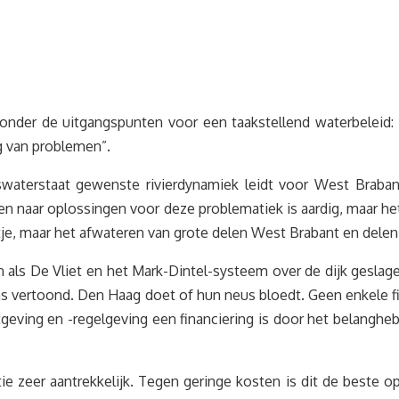
n onder de uitgangspunten voor een taakstellend waterbeleid
g van problemen”.
swaterstaat gewenste rivierdynamiek leidt voor West Braban
en naar oplossingen voor deze problematiek is aardig, maar h
tje, maar het afwateren van grote delen West Brabant en delen
eren als De Vliet en het Mark-Dintel-systeem over de dijk g
s vertoond. Den Haag doet of hun neus bloedt. Geen enkele finan
tgeving en -regelgeving een financiering is door het belanghe
tie zeer aantrekkelijk. Tegen geringe kosten is dit de best