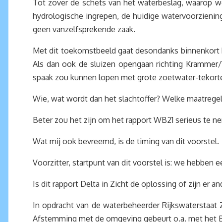
Tot zover de schets van het waterbeslag, waarop we
hydrologische ingrepen, de huidige watervoorzienin
geen vanzelfsprekende zaak.
Met dit toekomstbeeld gaat desondanks binnenkort h
Als dan ook de sluizen opengaan richting Krammer
spaak zou kunnen lopen met grote zoetwater-tekort
Wie, wat wordt dan het slachtoffer? Welke maatregel
Beter zou het zijn om het rapport WB21 serieus te n
Wat mij ook bevreemd, is de timing van dit voorstel.
Voorzitter, startpunt van dit voorstel is: we heb
Is dit rapport Delta in Zicht de oplossing of zijn er 
In opdracht van de waterbeheerder Rijkswaterstaat
Afstemming met de omgeving gebeurt o.a. met het Bes