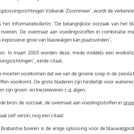
g oplossingsrichtingen Volkerak-Zoommeer’, wordt de verkenn
s het informatiebulletin: “De belangrijkste oorzaak van he
rivieren. De overmaat aan voedingsstoffen in combinatie met 
xplosieve groei van blauwalgen kan plaatsvinden”.
even. In maart 2003 worden deze, mede middels een workshop
ingsrichtingen”, einde citaat.
We moeten voorkomen dat we van de groene soep in de zeesla b
ffen voorkomt. De grote bladeren zijn hinderlijk voor waterre
 zijn groen- en kiezelwieren c.q. algen.
j de bron: de oorzaak, de overmaat aan voedingsstoffen in
onze
l zelf verzin, nog een citaat:
or Brabantse boeren is de enige oplossing voor de blauwalg