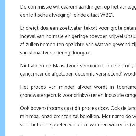
De commissie wil daarom aandringen op het aanlegge
een kritische afweging”, einde citaat WB21.
Er dreigt dus een zoetwater tekort voor grote del
ingeval van normale en geringe toevoer, vrijwel uit
af zullen nemen ten opzichte van wat we gewend zij
van klimaatverandering doorgaat.
Niet alleen de Maasafvoer vermindert in de zomer, o
gang, maar de afgelopen decennia versnellend) wordt
Het proces van minder afvoer wordt in toenemen
grondwatergebruik voor drinkwater en industrie omg
Ook bovenstrooms gaat dit proces door. Ook de landb
minimaal onze grenzen zal bereiken. Met name de wa
voor het doorspoelen van onze wateren wel eens (ve