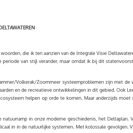
E DELTAWATEREN
woorden, die ik ten aanzien van de Integrale Visie Deltawateren
 periode van stijl verander, maar omdat ik bij dit statenvoo
het Krammer/Volkerak/Zoommeer systeemproblemen zijn met de 
arden en de recreatieve ontwikkelingen in dit gebied. Ook Le
cosysteem helpen op orde te komen. Maar anderzijds moet me
e natuurramp in onze moderne geschiedenis, het Deltaplan. V
aal in in de natuurlijke systemen. Met kolossale gevolgen. 