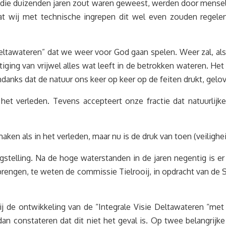
die duizenden jaren zout waren geweest, werden door menseli
t wij met technische ingrepen dit wel even zouden regelen.
e Deltawateren” dat we weer voor God gaan spelen. Weer zal, a
ing van vrijwel alles wat leeft in de betrokken wateren. Het
ondanks dat de natuur ons keer op keer op de feiten drukt, gel
 het verleden. Tevens accepteert onze fractie dat natuurli
ken als in het verleden, maar nu is de druk van toen (veilighe
gstelling. Na de hoge waterstanden in de jaren negentig is 
rengen, te weten de commissie Tielrooij, in opdracht van de S
ij de ontwikkeling van de “Integrale Visie Deltawateren “me
n constateren dat dit niet het geval is. Op twee belangrijk