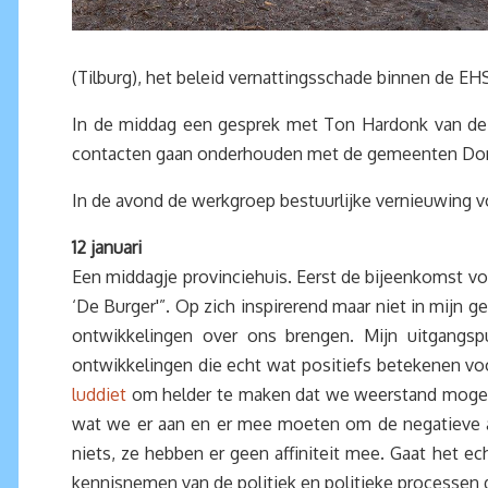
(Tilburg), het beleid vernattingsschade binnen de EH
In de middag een gesprek met Ton Hardonk van de 
contacten gaan onderhouden met de gemeenten Dong
In de avond de werkgroep bestuurlijke vernieuwing vo
12 januari
Een middagje provinciehuis. Eerst de bijeenkomst vo
‘De Burger'”. Op zich inspirerend maar niet in mijn 
ontwikkelingen over ons brengen. Mijn uitgangsp
ontwikkelingen die echt wat positiefs betekenen voo
luddiet
om helder te maken dat we weerstand mogen
wat we er aan en er mee moeten om de negatieve as
niets, ze hebben er geen affiniteit mee. Gaat het ec
kennisnemen van de politiek en politieke processen d