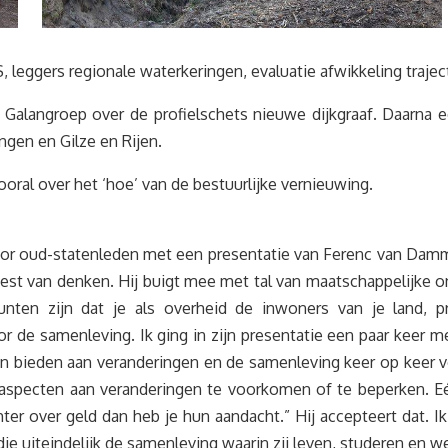
S, leggers regionale waterkeringen, evaluatie afwikkeling traj
Galangroep over de profielschets nieuwe dijkgraaf. Daarna 
en en Gilze en Rijen.
oral over het ‘hoe’ van de bestuurlijke vernieuwing.
or oud-statenleden met een presentatie van Ferenc van Damme 
geest van denken. Hij buigt mee met tal van maatschappelijke 
unten zijn dat je als overheid de inwoners van je land, 
r de samenleving. Ik ging in zijn presentatie een paar keer
 bieden aan veranderingen en de samenleving keer op keer 
pecten aan veranderingen te voorkomen of te beperken. Eén
hter over geld dan heb je hun aandacht.” Hij accepteert dat. 
ie uiteindelijk de samenleving waarin zij leven, studeren en w