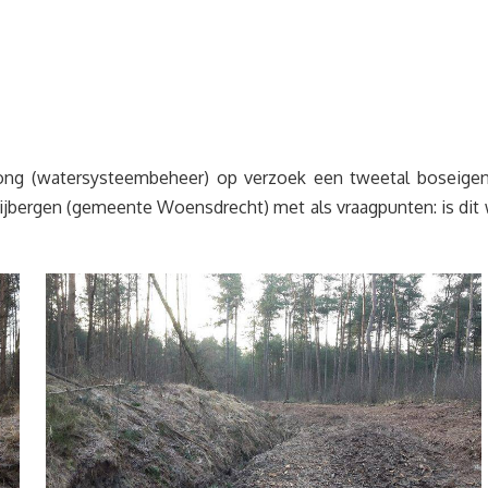
 Jong (watersysteembeheer) op verzoek een tweetal boseig
uijbergen (gemeente Woensdrecht) met als vraagpunten: is dit