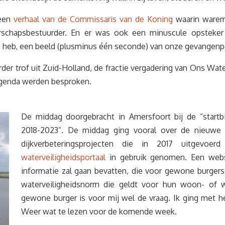
 een
verhaal van de Commissaris van de Koning
waarin waremp
rschapsbestuurder. En er was ook een minuscule opsteker v
 heb, een beeld (plusminus één seconde) van onze gevangenpo
rder trof uit Zuid-Holland, de fractie vergadering van Ons Wa
 agenda werden besproken.
De middag doorgebracht in Amersfoort bij de “startb
2018-2023”. De middag ging vooral over de nieuwe
dijkverbeteringsprojecten die in 2017 uitgev
waterveiligheidsportaal
in gebruik genomen. Een websi
informatie zal gaan bevatten, die voor gewone burgers 
waterveiligheidsnorm die geldt voor hun woon- of we
gewone burger is voor mij wel de vraag. Ik ging met h
Weer wat te lezen voor de komende week.