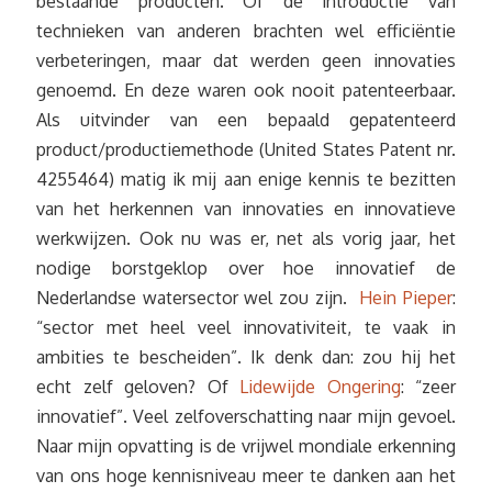
bestaande producten. Of de introductie van
technieken van anderen brachten wel efficiëntie
verbeteringen, maar dat werden geen innovaties
genoemd. En deze waren ook nooit patenteerbaar.
Als uitvinder van een bepaald gepatenteerd
product/productiemethode (United States Patent nr.
4255464) matig ik mij aan enige kennis te bezitten
van het herkennen van innovaties en innovatieve
werkwijzen. Ook nu was er, net als vorig jaar, het
nodige borstgeklop over hoe innovatief de
Nederlandse watersector wel zou zijn.
Hein Pieper
:
“sector met heel veel innovativiteit, te vaak in
ambities te bescheiden”. Ik denk dan: zou hij het
echt zelf geloven? Of
Lidewijde Ongering
: “zeer
innovatief”. Veel zelfoverschatting naar mijn gevoel.
Naar mijn opvatting is de vrijwel mondiale erkenning
van ons hoge kennisniveau meer te danken aan het