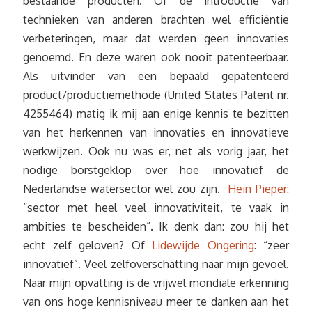
bestaande producten. Of de introductie van
technieken van anderen brachten wel efficiëntie
verbeteringen, maar dat werden geen innovaties
genoemd. En deze waren ook nooit patenteerbaar.
Als uitvinder van een bepaald gepatenteerd
product/productiemethode (United States Patent nr.
4255464) matig ik mij aan enige kennis te bezitten
van het herkennen van innovaties en innovatieve
werkwijzen. Ook nu was er, net als vorig jaar, het
nodige borstgeklop over hoe innovatief de
Nederlandse watersector wel zou zijn.
Hein Pieper
:
“sector met heel veel innovativiteit, te vaak in
ambities te bescheiden”. Ik denk dan: zou hij het
echt zelf geloven? Of
Lidewijde Ongering
: “zeer
innovatief”. Veel zelfoverschatting naar mijn gevoel.
Naar mijn opvatting is de vrijwel mondiale erkenning
van ons hoge kennisniveau meer te danken aan het