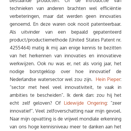
bestaande producten. Of de introductie van
technieken van anderen brachten wel efficiëntie
verbeteringen, maar dat werden geen innovaties
genoemd. En deze waren ook nooit patenteerbaar.
Als uitvinder van een bepaald gepatenteerd
product/productiemethode (United States Patent nr.
4255464) matig ik mij aan enige kennis te bezitten
van het herkennen van innovaties en innovatieve
werkwijzen. Ook nu was er, net als vorig jaar, het
nodige borstgeklop over hoe innovatief de
Nederlandse watersector wel zou zijn.
Hein Pieper
:
“sector met heel veel innovativiteit, te vaak in
ambities te bescheiden”. Ik denk dan: zou hij het
echt zelf geloven? Of
Lidewijde Ongering
: “zeer
innovatief”. Veel zelfoverschatting naar mijn gevoel.
Naar mijn opvatting is de vrijwel mondiale erkenning
van ons hoge kennisniveau meer te danken aan het