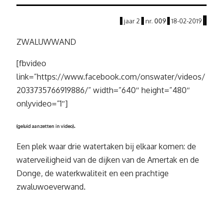
|
|
jaar
2
|
nr.
009
|
18
-02
-2019
ZWALUWWAND
[fbvideo
link=”https://www.facebook.com/onswater/videos/
2033735766919886/” width=”640″ height=”480″
onlyvideo=”1″]
.
(geluid aanzetten in video)
Een plek waar drie watertaken bij elkaar komen: de
waterveiligheid van de dijken van de Amertak en de
Donge, de waterkwaliteit en een prachtige
zwaluwoeverwand.