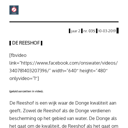
|
|
jaar
2
|
nr.
035
|
10
-03
-2019
DE REESHOF
|
|
[fbvideo
link=”https://www.facebook.com/onswater/videos/
340781403207396/” width=”640″ height=”480″
onlyvideo=”1″]
.
(geluid aanzetten in video)
De Reeshof is een wijk waar de Donge kwaliteit aan
geeft. Zowel de Reeshof als de Donge verdienen
bescherming op het gebied van water. De Donge als
het gaat om de kwaliteit, de Reeshof als het gaat om