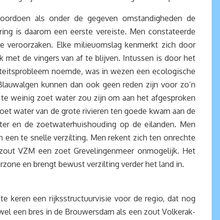
l voordoen als onder de gegeven omstandigheden de
ring is daarom een eerste vereiste. Men constateerde
tie veroorzaken. Elke milieuomslag kenmerkt zich door
 met de vingers van af te blijven. Intussen is door het
liteitsprobleem noemde, was in wezen een ecologische
d. Blauwalgen kunnen dan ook geen reden zijn voor zo’n
jn te weinig zoet water zou zijn om aan het afgesproken
 zoet water van de grote rivieren ten goede kwam aan de
ter en de zoetwaterhuishouding op de eilanden. Men
een te snelle verzilting. Men rekent zich ten onrechte
 zout VZM een zoet Grevelingenmeer onmogelijk. Het
one en brengt bewust verzilting verder het land in.
 keren een rijksstructuurvisie voor de regio, dat nog
wel een bres in de Brouwersdam als een zout Volkerak-