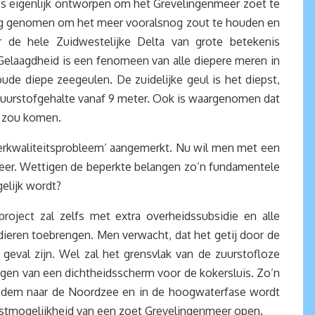
was eigenlijk ontworpen om het Grevelingenmeer zoet te
sing genomen om het meer vooralsnog zout te houden en
 de hele Zuidwestelijke Delta van grote betekenis
Gelaagdheid is een fenomeen van alle diepere meren in
ude diepe zeegeulen. De zuidelijke geul is het diepst,
zuurstofgehalte vanaf 9 meter. Ook is waargenomen dat
g zou komen.
erkwaliteitsprobleem’ aangemerkt. Nu wil men met een
meer. Wettigen de beperkte belangen zo’n fundamentele
elijk wordt?
roject zal zelfs met extra overheidssubsidie en alle
dieren toebrengen. Men verwacht, dat het getij door de
geval zijn. Wel zal het grensvlak van de zuurstofloze
ngen van een dichtheidsscherm voor de kokersluis. Zo’n
 bodem naar de Noordzee en in de hoogwaterfase wordt
mstmogelijkheid van een zoet Grevelingenmeer open.