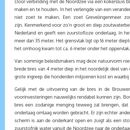
Door verbinding met de Noordzee via een kokersluis bl
maken en te houden. In het verlengde van een verande
niet zoet te maken. Een zoet Grevelingenmeer zou
zijn. Kenmerkend voor zo’n groot en diep zoutwaterbe
Nederland en geeft een zuurstofloze onderlaag. In het
meer dan 35 meter. Het grensvlak ligt op 16 meter di
het omhoog kwam tot ca. 6 meter onder het oppervlak
Van sommige beleidsmakers mag deze natuurvorm niet 
brede bres van 4 meter diep in het noordelijk deel v
grote ingreep die honderden miljoenen kost en waarbi
Gelijk met de uitvoering van de bres in de Brouwers
voorinvesteringen nauwelijks rendabel kunnen zijn. Bo
bres een zodanige menging teweeg zal brengen, dat de
onderlaag omlaag worden gebracht. Er zijn echter ande
scherm is aan de onderkant open en zuigt als een st
zuurstofrijk water vanuit de Noordzee naar de onderl