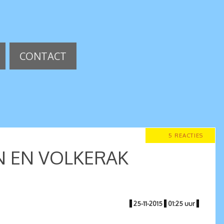
CONTACT
5 REACTIES
N EN VOLKERAK
|
25-11-2015
|
01:25 uur
|