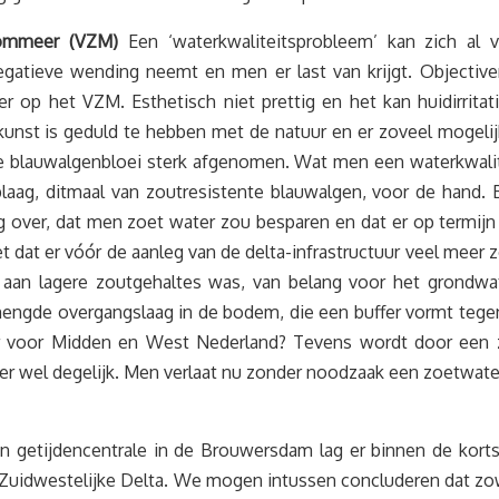
Zoommeer (VZM)
Een ‘waterkwaliteitsprobleem’ kan zich a
gatieve wending neemt en men er last van krijgt. Objective
 op het VZM. Esthetisch niet prettig en het kan huidirrita
kunst is geduld te hebben met de natuur en er zoveel mogelijk
 de blauwalgenbloei sterk afgenomen. Wat men een waterkwa
e plaag, ditmaal van zoutresistente blauwalgen, voor de han
lling over, dat men zoet water zou besparen en dat er op termi
t dat er vóór de aanleg van de delta-infrastructuur veel meer
 aan lagere zoutgehaltes was, van belang voor het grondwa
ngde overgangslaag in de bodem, die een buffer vormt tegen 
ter voor Midden en West Nederland? Tevens wordt door een
 wel degelijk. Men verlaat nu zonder noodzaak een zoetwaterz
getijdencentrale in de Brouwersdam lag er binnen de kortste
Zuidwestelijke Delta. We mogen intussen concluderen dat zo