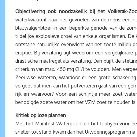
Objectivering ook noodzakelijk bij het Volkerak-
waterkwaliteit naar het gevoelen van de mens een ne
blauwalgenbloei in een beperkte periode van de zomer
tijdelijke explosieve groei van enkele organismen. De 
ontstane natuurlijke evenwicht van het zoete milieu
eruptie. Bij verzilting ligt wederom een vergelijkbar
drastische maatregel als verzilting. Dan blijft de ste
criterium van max. 450 mg Cl’/l te voldoen. Men vergee
Zeeuwse wateren, waardoor er een grote schakering
vergeet dat men aan het potverteren gaat van een geme
rijk en waarvoor? Voor een schijntje meer zoet wa
benodigde zoete water om het VZM zoet te houden is er
Kritiek op loze plannen
Met het Manifest Waterpoort en het lobbyen voor een 
sneller tot stand kwam dan het Uitvoeringsprogramma 