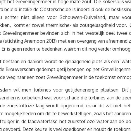
ijft het Grevelingenmeer in hoge mate zout. Die kokersluis 
rd beleid inzake de Oosterschelde is indertijd ook de beslis
 echter niet alleen voor Schouwen-Duiveland, maar voor
kken, komt er zowel thermische- als zoutgelaagdheid voor. 
 Grevelingenmeer bevinden zich in het westelijk deel twee o
epte (stichting Anemoon 2013) met een overgang van afnemend 
. Er is geen reden te bedenken waarom dit nog verder omhoo
bestaan en daarom wordt de gelaagdheid plots als een ‘wat
an de Brouwersdam gedempt getij brengen op het Grevelingen
j de weg naar een zoet Grevelingenmeer in de toekomst onmog
dam wil men turbines voor getijdenenergie plaatsen. Dit p
vendien is onbekend wat voor schade die turbines aan de zee
 zuurstofloze laag wordt opgeruimd, maar dit zal niet het 
re mogelijkheden om dit te bewerkstelligen, zoals het aanbre
ofzuiger in de laagwaterfase het zuurstofloze water aan de
aag gevoerd. Deze keuze is veel goedkoper en houdt de toeko