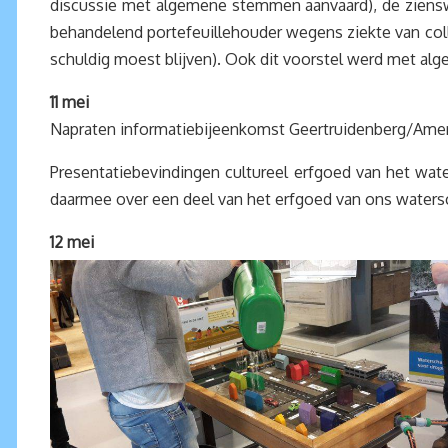
discussie met algemene stemmen aanvaard), de zienswi
behandelend portefeuillehouder wegens ziekte van coll
schuldig moest blijven). Ook dit voorstel werd met a
11 mei
Napraten informatiebijeenkomst Geertruidenberg/Amer
Presentatiebevindingen cultureel erfgoed van het wa
daarmee over een deel van het erfgoed van ons watersc
12 mei