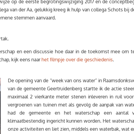
jze op de eerste begrotingswijziging 2017 en de conceptbeg
ega van der Aa, gelukkig kreeg ik hulp van collega Schots bij
lgemene stemmen aanvaard.
tak.
terschap en een discussie hoe daar in de toekomst mee om te
hap, kijk eens naar
het filmpje over die geschiedenis
.
De opening van de “week van ons water” in Raamsdonksve
van de gemeente Geertruidenberg startte ik de actie ste
maximaal 2 vierkante meter stenen inleveren in ruil voor
vergroenen van tuinen met als gevolg de aanpak van water
had de gemeente en het waterschap een aantal v
klimaatbestendig ingericht kunnen worden. Het watersch
onze activiteiten en liet zien, middels een waterbak, wat