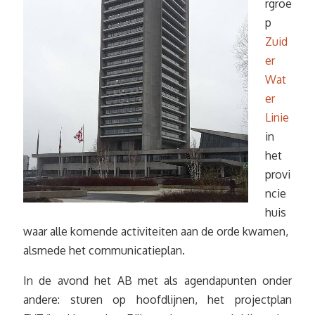
rgroe
p
Zuid
er
Wat
er
Linie
in
het
provi
ncie
huis
waar alle komende activiteiten aan de orde kwamen,
alsmede het communicatieplan.
In de avond het AB met als agendapunten onder
andere: sturen op hoofdlijnen, het projectplan