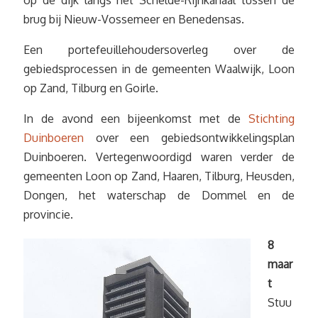
op de dijk langs het Schelde-Rijnkanaal tussen de
brug bij Nieuw-Vossemeer en Benedensas.
Een portefeuillehoudersoverleg over de
gebiedsprocessen in de gemeenten Waalwijk, Loon
op Zand, Tilburg en Goirle.
In de avond een bijeenkomst met de
Stichting
Duinboeren
over een gebiedsontwikkelingsplan
Duinboeren. Vertegenwoordigd waren verder de
gemeenten Loon op Zand, Haaren, Tilburg, Heusden,
Dongen, het waterschap de Dommel en de
provincie.
8
maar
t
Stuu