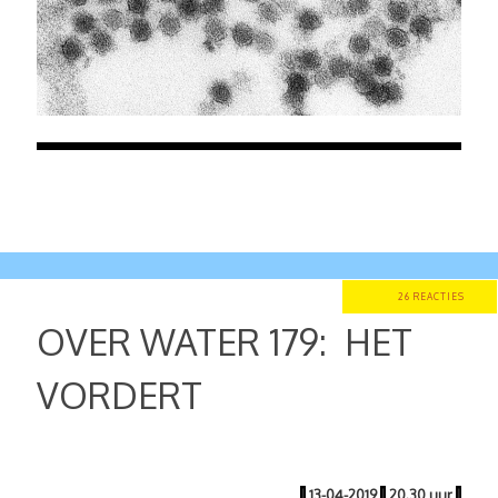
26 REACTIES
OVER WATER 179: HET
VORDERT
|
13-04-2019
|
20.30 uur
|