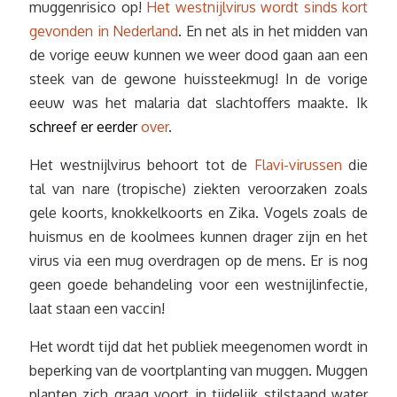
muggenrisico op!
Het westnijlvirus wordt sinds kort
gevonden in Nederland
. En net als in het midden van
de vorige eeuw kunnen we weer dood gaan aan een
steek van de gewone huissteekmug! In de vorige
eeuw was het malaria dat slachtoffers maakte. Ik
schreef er eerder
over
.
Het westnijlvirus behoort tot de
Flavi-virussen
die
tal van nare (tropische) ziekten veroorzaken zoals
gele koorts, knokkelkoorts en Zika. Vogels zoals de
huismus en de koolmees kunnen drager zijn en het
virus via een mug overdragen op de mens. Er is nog
geen goede behandeling voor een westnijlinfectie,
laat staan een vaccin!
Het wordt tijd dat het publiek meegenomen wordt in
beperking van de voortplanting van muggen. Muggen
planten zich graag voort in tijdelijk stilstaand water