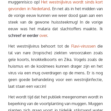
muggenrisico op!
Het westnijlvirus wordt sinds kort
gevonden in Nederland
. En net als in het midden van
de vorige eeuw kunnen we weer dood gaan aan een
steek van de gewone huissteekmug! In de vorige
eeuw was het malaria dat slachtoffers maakte. Ik
schreef er eerder
over
.
Het westnijlvirus behoort tot de
Flavi-virussen
die
tal van nare (tropische) ziekten veroorzaken zoals
gele koorts, knokkelkoorts en Zika. Vogels zoals de
huismus en de koolmees kunnen drager zijn en het
virus via een mug overdragen op de mens. Er is nog
geen goede behandeling voor een westnijlinfectie,
laat staan een vaccin!
Het wordt tijd dat het publiek meegenomen wordt in
beperking van de voortplanting van muggen. Muggen
planten zich graag voort in tijdelijk stilstaand water