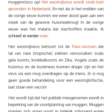
muggenrisico op!
Het westnijlvirus wordt sinds kort
gevonden in Nederland
. En net als in het midden van
de vorige eeuw kunnen we weer dood gaan aan een
steek van de gewone huissteekmug! In de vorige
eeuw was het malaria dat slachtoffers maakte. Ik
schreef er eerder
over
.
Het westnijlvirus behoort tot de
Flavi-virussen
die
tal van nare (tropische) ziekten veroorzaken zoals
gele koorts, knokkelkoorts en Zika. Vogels zoals de
huismus en de koolmees kunnen drager zijn en het
virus via een mug overdragen op de mens. Er is nog
geen goede behandeling voor een westnijlinfectie,
laat staan een vaccin!
Het wordt tijd dat het publiek meegenomen wordt in
beperking van de voortplanting van muggen. Muggen
planten zich graag voort in tijdelijk stilstaand water