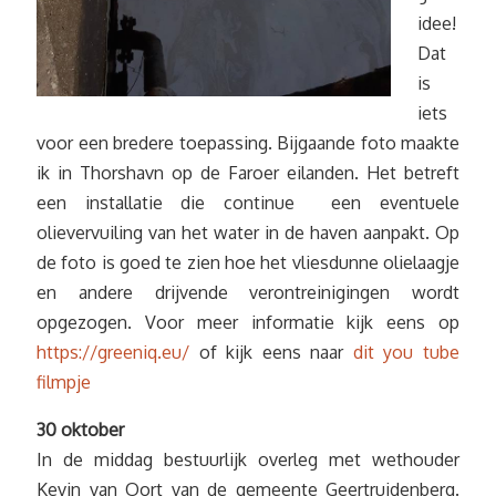
idee!
Dat
is
iets
voor een bredere toepassing. Bijgaande foto maakte
ik in Thorshavn op de Faroer eilanden. Het betreft
een installatie die continue een eventuele
olievervuiling van het water in de haven aanpakt. Op
de foto is goed te zien hoe het vliesdunne olielaagje
en andere drijvende verontreinigingen wordt
opgezogen. Voor meer informatie kijk eens op
https://greeniq.eu/
of kijk eens naar
dit you tube
filmpje
30 oktober
In de middag bestuurlijk overleg met wethouder
Kevin van Oort van de gemeente Geertruidenberg.