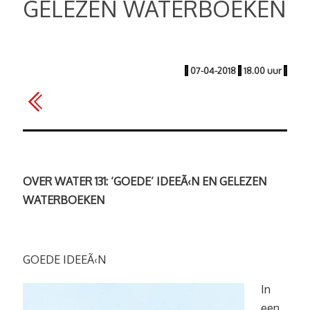
GELEZEN WATERBOEKEN
|
07-04-2018
|
18.00 uur
|
OVER WATER 131: ‘GOEDE’ IDEEÃ‹N EN GELEZEN
WATERBOEKEN
GOEDE IDEEÃ‹N
In
een