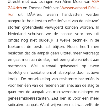
Utrecht met o.a. lezingen van Aline Meier van
VSA
ZÃ¼rich
en Thomas Rolfs van
Wasserverband Eifel –
Rur
uit DÃ¼ren, waarin handvatten werden
aangereikt hoe kosten effectief veel van de ‘nieuwe’
stoffen grotendeels verwijderd konden worden. In
Nederland schuiven we de aanpak voor ons uit
omdat nog niet duidelijk is welke techniek in de
toekomst de beste zal blijken. Elders heeft men
besloten dat de aanpak geen uitstel meer verdraagt
en gaat men aan de slag met een grote variëteit aan
methoden. Wel allemaal gebaseerd op twee
hoofdlijnen (oxidatie en/of absorptie door actieve
kool). De ontwikkeling van resistente bacteriën is
voor hen één van de redenen om snel aan de slag te
gaan met de aanpak van microverontreinigingen en
geneesmiddelrestanten. Zelf ben ik voor een meer
radicalere aanpak. Want wij weten niet wat zelfs de