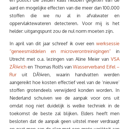
aard en mogelijke effecten van die meer dan 100.000
stoffen die we nu al in afvalwater en
oppervlaktewateren detecteren. Voor mij is het
helder: uitgangspunt zou de nul norm moeten zijn.
In april van dit jaar schreef ik over een
werksessie
“geneesmiddelen en microverontreinigingen”
in
Utrecht met o.a. lezingen van Aline Meier van
VSA
ZÃ¼rich
en Thomas Rolfs van
Wasserverband Eifel –
Rur
uit DÃ¼ren, waarin handvatten werden
aangereikt hoe kosten effectief veel van de ‘nieuwe’
stoffen grotendeels verwijderd konden worden. In
Nederland schuiven we de aanpak voor ons uit
omdat nog niet duidelijk is welke techniek in de
toekomst de beste zal blijken. Elders heeft men
besloten dat de aanpak geen uitstel meer verdraagt
en gaat men aan de slag met een grote variëteit aan