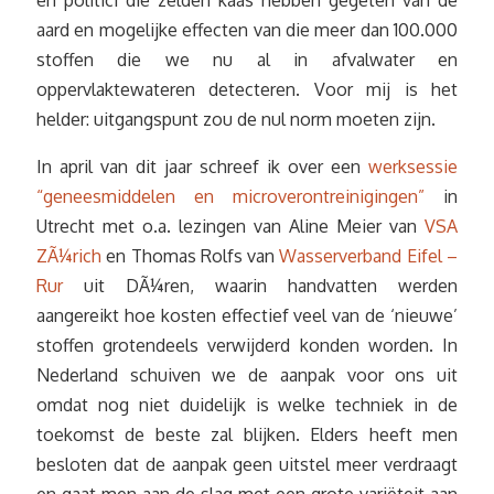
aard en mogelijke effecten van die meer dan 100.000
stoffen die we nu al in afvalwater en
oppervlaktewateren detecteren. Voor mij is het
helder: uitgangspunt zou de nul norm moeten zijn.
In april van dit jaar schreef ik over een
werksessie
“geneesmiddelen en microverontreinigingen”
in
Utrecht met o.a. lezingen van Aline Meier van
VSA
ZÃ¼rich
en Thomas Rolfs van
Wasserverband Eifel –
Rur
uit DÃ¼ren, waarin handvatten werden
aangereikt hoe kosten effectief veel van de ‘nieuwe’
stoffen grotendeels verwijderd konden worden. In
Nederland schuiven we de aanpak voor ons uit
omdat nog niet duidelijk is welke techniek in de
toekomst de beste zal blijken. Elders heeft men
besloten dat de aanpak geen uitstel meer verdraagt
en gaat men aan de slag met een grote variëteit aan