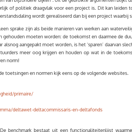
 van bijzondere dijken”. Uit de gebruikte argumenten blijkt dat 
lijk of politiek draagvlak voor een project is. Dit kan leiden t
rstandsdaling wordt gerealiseerd dan bij een project waarbij sp
lleen sprake zijn als beide manieren van werken aan watervei
chten gehouden moeten worden: de toekomst en daarmee de du
r alsnog aangepakt moet worden, is het ‘sparen’ daarvan slech
bestuurders meer oog krijgen en houden op wat in de toekomst
reven norm!
nde toetsingen en normen kijk eens op de volgende websites.
gheid/primaire/
ramma/deltawet-deltacommissaris-en-deltafonds
De benchmark bestaat uit een functionaliteitenlijst waar