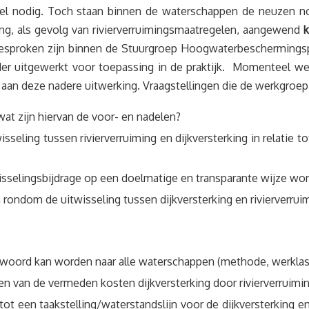
nel nodig. Toch staan binnen de waterschappen de neuzen nog 
ng, als gevolg van rivierverruimingsmaatregelen, aangewend
k
afgesproken zijn binnen de Stuurgroep Hoogwaterbescherming
der uitgewerkt voor toepassing in de praktijk. Momenteel we
aan deze nadere uitwerking. Vraagstellingen die de werkgroep 
at zijn hiervan de voor- en nadelen?
isseling tussen rivierverruiming en dijkversterking in relatie 
isselingsbijdrage op een doelmatige en transparante wijze wo
rondom de uitwisseling tussen dijkversterking en rivierverr
oord kan worden naar alle waterschappen (methode, werklast 
en van de vermeden kosten dijkversterking door rivierverrui
tot een taakstelling/waterstandslijn voor de dijkversterking 