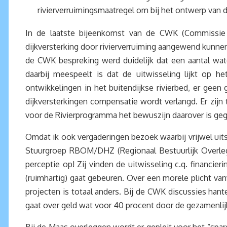
rivierverruimingsmaatregel om bij het ontwerp van 
In de laatste bijeenkomst van de CWK (Commissie
dijkversterking door rivierverruiming aangewend kunnen
de CWK bespreking werd duidelijk dat een aantal wate
daarbij meespeelt is dat de uitwisseling lijkt op h
ontwikkelingen in het buitendijkse rivierbed, er geen 
dijkversterkingen compensatie wordt verlangd. Er zijn t
voor de Rivierprogramma het bewuszijn daarover is geg
Omdat ik ook vergaderingen bezoek waarbij vrijwel uit
Stuurgroep RBOM/DHZ (Regionaal Bestuurlijk Overleg 
perceptie op! Zij vinden de uitwisseling c.q. financie
(ruimhartig) gaat gebeuren. Over een morele plicht va
projecten is totaal anders. Bij de CWK discussies han
gaat over geld wat voor 40 procent door de gezamenlij