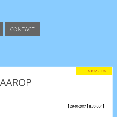
CONTACT
5 REACTIES
 DAAROP
|
28-10-2017
|
11.30 uur
|