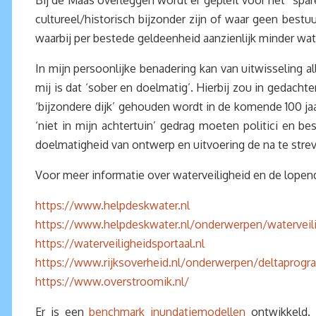
Bij de Maas overleggen wordt er gepleit voor het “sparen
cultureel/historisch bijzonder zijn of waar geen bestuur
waarbij per bestede geldeenheid aanzienlijk minder wate
In mijn persoonlijke benadering kan van uitwisseling a
mij is dat ‘sober en doelmatig’. Hierbij zou in geda
‘bijzondere dijk’ gehouden wordt in de komende 100 jaa
‘niet in mijn achtertuin’ gedrag moeten politici en 
doelmatigheid van ontwerp en uitvoering de na te st
Voor meer informatie over waterveiligheid en de lope
https://www.helpdeskwater.nl
https://www.helpdeskwater.nl/onderwerpen/waterveili
https://waterveiligheidsportaal.nl
https://www.rijksoverheid.nl/onderwerpen/deltaprog
https://www.overstroomik.nl/
Er is een
benchmark inundatiemodellen
ontwikkeld. 