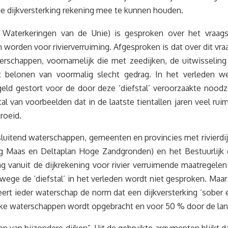
de dijkversterking rekening mee te kunnen houden.
 Waterkeringen van de Unie) is gesproken over het vraag
 worden voor rivierverruiming. Afgesproken is dat over dit vr
rschappen, voornamelijk die met zeedijken, de uitwisseling
et belonen van voormalig slecht gedrag. In het verleden we
geld gestort voor de door deze ‘diefstal’ veroorzaakte noodzaa
al van voorbeelden dat in de laatste tientallen jaren veel ru
roeid.
sluitend waterschappen, gemeenten en provincies met rivierdij
Maas en Deltaplan Hoge Zandgronden) en het Bestuurlijk ov
ring vanuit de dijkrekening voor rivier verruimende maatregele
nwege de ‘diefstal’ in het verleden wordt niet gesproken. Maa
teert ieder waterschap de norm dat een dijkversterking ‘sober
ke waterschappen wordt opgebracht en voor 50 % door de lande