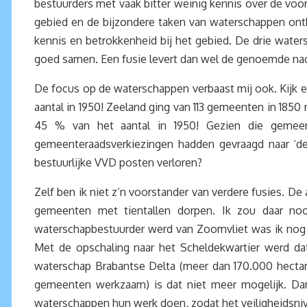
bestuurders met vaak bitter weinig kennis over de voor
gebied en de bijzondere taken van waterschappen ontb
kennis en betrokkenheid bij het gebied. De drie water
goed samen. Een fusie levert dan wel de genoemde nad
De focus op de waterschappen verbaast mij ook. Kijk ee
aantal in 1950! Zeeland ging van 113 gemeenten in 1850 
45 % van het aantal in 1950! Gezien die gemeent
gemeenteraadsverkiezingen hadden gevraagd naar ‘de
bestuurlijke VVD posten verloren?
Zelf ben ik niet z’n voorstander van verdere fusies. De
gemeenten met tientallen dorpen. Ik zou daar nooit
waterschapbestuurder werd van Zoomvliet was ik nog 
Met de opschaling naar het Scheldekwartier werd dat
waterschap Brabantse Delta (meer dan 170.000 hectar
gemeenten werkzaam) is dat niet meer mogelijk. Dan
waterschappen hun werk doen, zodat het veiligheidsniv