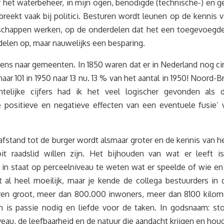
 het waterbeheer, in mijn ogen, benodigde (technische-) en g
reekt vaak bij politici. Besturen wordt leunen op de kennis 
schappen werken, op de onderdelen dat het een toegevoegde w
elen op, maar nauwelijks een besparing.
ns naar gemeenten. In 1850 waren dat er in Nederland nog cir
naar 101 in 1950 naar 13 nu. 13 % van het aantal in 1950! Noord-
elijke cijfers had ik het veel logischer gevonden als
 positieve en negatieve effecten van een eventuele fusie’
 afstand tot de burger wordt alsmaar groter en de kennis van he
 raadslid willen zijn. Het bijhouden van wat er leeft is
in staat op perceelniveau te weten wat er speelde of wie e
 al heel moeilijk, maar je kende de collega bestuurders i
en groot, meer dan 800.000 inwoners, meer dan 8100 kilomete
 is passie nodig en liefde voor de taken. In godsnaam: st
eau, de leefbaarheid en de natuur die aandacht krijgen en hou