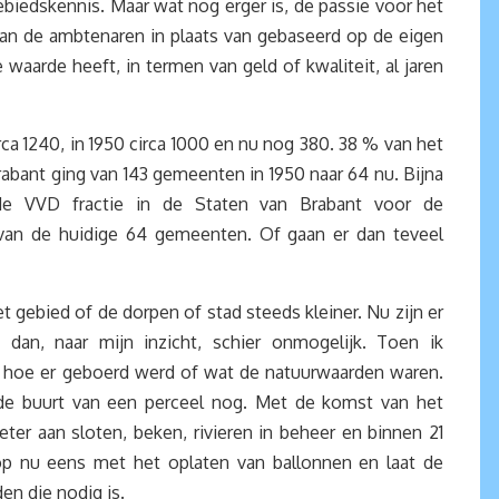
ebiedskennis. Maar wat nog erger is, de passie voor het
van de ambtenaren in plaats van gebaseerd op de eigen
aarde heeft, in termen van geld of kwaliteit, al jaren
ca 1240, in 1950 circa 1000 en nu nog 380. 38 % van het
Brabant ging van 143 gemeenten in 1950 naar 64 nu. Bijna
 de VVD fractie in de Staten van Brabant voor de
 van de huidige 64 gemeenten. Of gaan er dan teveel
t gebied of de dorpen of stad steeds kleiner. Nu zijn er
 dan, naar mijn inzicht, schier onmogelijk. Toen ik
n hoe er geboerd werd of wat de natuurwaarden waren.
n de buurt van een perceel nog. Met de komst van het
r aan sloten, beken, rivieren in beheer en binnen 21
op nu eens met het oplaten van ballonnen en laat de
den die nodig is.