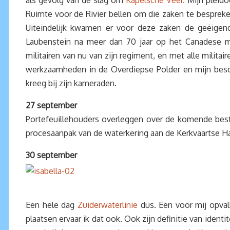
als gevolg van de slag om
Kapelsche Veer.
Mijn pleidoo
Ruimte voor de Rivier bellen om die zaken te bespreke
Uiteindelijk kwamen er voor deze zaken de geëige
Laubenstein na meer dan 70 jaar op het Canadese mi
militairen van nu van zijn regiment, en met alle milita
werkzaamheden in de Overdiepse Polder en mijn besche
kreeg bij zijn kameraden.
27 september
Portefeuillehouders overleggen over de komende best
procesaanpak van de waterkering aan de Kerkvaartse H
30 september
Een hele dag
Zuiderwaterlinie
dus. Een voor mij opva
plaatsen ervaar ik dat ook. Ook zijn definitie van ident