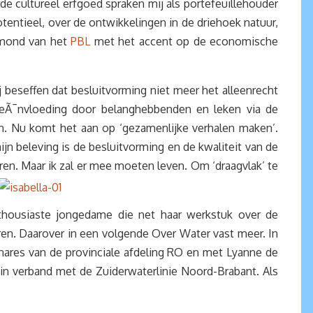
de cultureel erfgoed spraken mij als portefeuillehouder
otentieel, over de ontwikkelingen in de driehoek natuur,
Egmond van het
PBL
met het accent op de economische
j beseffen dat besluitvorming niet meer het alleenrecht
beÃ¯nvloeding door belanghebbenden en leken via de
tion. Nu komt het aan op ‘gezamenlijke verhalen maken’.
ijn beleving is de besluitvorming en de kwaliteit van de
uren. Maar ik zal er mee moeten leven. Om ‘draagvlak’ te
thousiaste jongedame die net haar werkstuk over de
ren. Daarover in een volgende Over Water vast meer. In
ares van de provinciale afdeling RO en met Lyanne de
n in verband met de Zuiderwaterlinie Noord-Brabant. Als