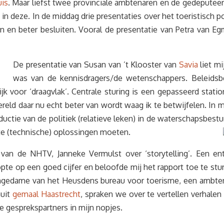
is
. Maar liefst twee provinciale ambtenaren en de gedeputeer
in deze. In de middag drie presentaties over het toeristisch p
n en beter besluiten. Vooral de presentatie van Petra van 
De presentatie van Susan van ’t Klooster van
Savia
liet mi
was van de kennisdragers/de wetenschappers. Beleids
grijk voor ‘draagvlak’. Centrale sturing is een gepasseerd sta
ereld daar nu echt beter van wordt waag ik te betwijfelen. In m
uctie van de politiek (relatieve leken) in de waterschapsbest
ste (technische) oplossingen moeten.
an de NHTV, Janneke Vermulst over ‘storytelling’. Een en
pte op een goed cijfer en beloofde mij het rapport toe te stu
ongedame van het Heusdens bureau voor toerisme, een ambten
nuit
gemaal Haastrecht
, spraken we over te vertellen verhale
e gesprekspartners in mijn nopjes.