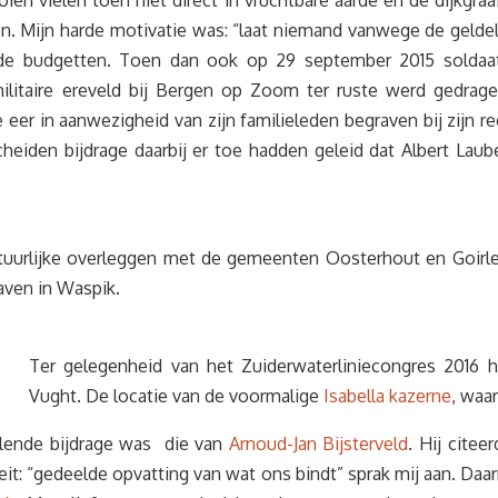
ien vielen toen niet direct in vruchtbare aarde en de dijkgra
n. Mijn harde motivatie was: “laat niemand vanwege de geldeli
nde budgetten.
Toen dan ook op 29 september 2015 soldaat
litaire ereveld bij Bergen op Zoom ter ruste werd gedrage
ire eer in aanwezigheid van zijn familieleden begraven bij zi
iden bijdrage daarbij er toe hadden geleid dat Albert Laub
uurlijke overleggen met de gemeenten Oosterhout en Goirle, 
aven in Waspik.
Ter gelegenheid van het Zuiderwaterliniecongres 2016 h
Vught. De locatie van de voormalige
Isabella kazerne
, waa
llende bijdrage was die van
Arnoud-Jan Bijsterveld
. Hij cite
iteit: “gedeelde opvatting van wat ons bindt” sprak mij aan. Da