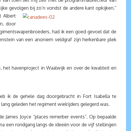
af van toen liet mij zelf met de programmadirecteur van
jke gevolgen bij zo’n vondst de andere kant opkijken.”
 Albert
n, door
jn regimentswapenbroeders, had ik een goed gevoel dat de
enstein van een anoniem veldgraf zijn herkenbare plek
het havenproject in Waalwijk en over de kwaliteit en
eb ik de gehele dag doorgebracht in Fort Isabella te
r lang geleden het regiment wielrijders gelegerd was.
erde James Joyce “places remerber events”. Op bepaalde
arna een rondgang langs de ideeën voor de vijf stellingen