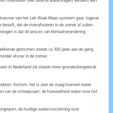
n rivierwater over diverse watervragers verdient een
ertoevoer van het Lek-Waal-Maas-systeem gaat, ingeval
beseft, dat de rivierafvoeren in de zomer af zullen
ogen is dat dit proces van klimaatverandering
ekkende gletschers (reeds ca. 100 jaren aan de gang,
minder afvoer in de zomer.
lleen in Nederland zal steeds meer grondwatergebruik
ekken. Kortom, het is zeer de vraag hoeveel water
sen van de scheepvaart, de hoeveelheid water voor het
 ingrepen, de huidige watervoorziening voor