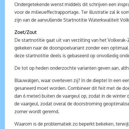
Ondergetekende wenst middels dit schrijven een inspra
voor de milieueffectrapportage. Ter illustratie zal i
zijn van de aanvullende Startnotitie Waterkwaliteit V
Zoet/Zout
De startnotitie gaat uit van verzilting van het Volkera
gekeken naar de doorspoelvariant zonder een optimaal 
deze startnotitie deels is gebaseerd op onvolledig ond
De tot op heden onderzochte varianten geven aan, alth
Blauwalgen, waar overleven zij? In de diepte! In een e
gesaneerd moet worden. Combineer dit feit met de doels
dan 6 meter) buiten de vaargeul op, zodat in de winter 
de vaargeul, zodat overal de doorstroming geoptimalise
zomer wordt geremd.
Waarom is de problematiek zo beperkt bekeken, terwij