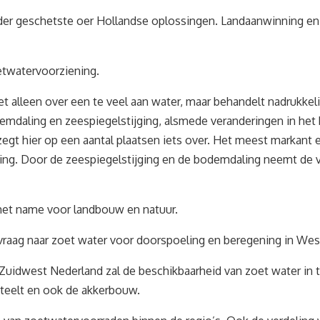
rder geschetste oer Hollandse oplossingen. Landaanwinning en 
etwatervoorziening.
t alleen over een te veel aan water, maar behandelt nadrukkeli
demdaling en zeespiegelstijging, alsmede veranderingen in he
gt hier op een aantal plaatsen iets over. Het meest markant en
ing. Door de zeespiegelstijging en de bodemdaling neemt de ver
met name voor landbouw en natuur.
vraag naar zoet water voor doorspoeling en beregening in We
n Zuidwest Nederland zal de beschikbaarheid van zoet water 
teelt en ook de akkerbouw.