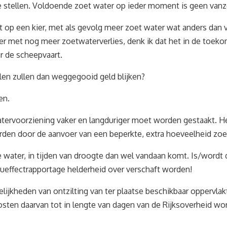
te stellen. Voldoende zoet water op ieder moment is geen vanz
 op een kier, met als gevolg meer zoet water wat anders dan 
 met nog meer zoetwaterverlies, denk ik dat het in de toek
r de scheepvaart.
len zullen dan weggegooid geld blijken?
en.
atervoorziening vaker en langduriger moet worden gestaakt. He
rden door de aanvoer van een beperkte, extra hoeveelheid zoet
e water, in tijden van droogte dan wel vandaan komt. Is/wordt 
eueffectrapportage helderheid over verschaft worden!
elijkheden van ontzilting van ter plaatse beschikbaar opperv
osten daarvan tot in lengte van dagen van de Rijksoverheid wo