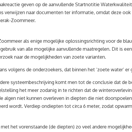
akreactie geven op de aanvullende Startnotitie Waterkwalite
k soms verwijzen naar documenten ter informatie, omdat deze 
olkerak-Zoommeer.
k-Zoommeer als enige mogelijke oplossingsrichting voor de blau
gebruik van alle mogelijke aanvullende maatregelen. Dit is 
erzoek naar de mogelijkheden van zoete varianten.
ans volgens de onderzoekers, dat binnen het ‘zoete water’ er
erdere systeembeschrijving komt men tot de conclusie dat de b
telling het meer zodanig in te richten dat de winteroverlevi
de algen niet kunnen overleven in diepten die niet doorspoelen 
erd wordt. Verdiep ondiepten tot circa 6 meter, zodat opwarmi
l met het vorenstaande (de diepten) zo veel andere mogelijkh