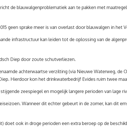
p gericht de blauwalgenproblematiek aan te pakken met maatreg
2015 geen sprake meer is van overlast door blauwalgen in het
nde infrastructuur kan leiden tot de oplossing van de algenpr
andsch Diep door zoute schutverliezen.
naamde achterwaartse verzilting (via Nieuwe Waterweg, de Ou
 Diep. Hierdoor kon het drinkwaterbedrijf Evides ruim twee m
n stijgende zeespiegel en mogelijk langere perioden van lage ri
roeiseizoen. Wanneer dit echter gebeurt in de zomer, kan dit e
uit) doet ook in droge perioden een extra beroep op de beschi