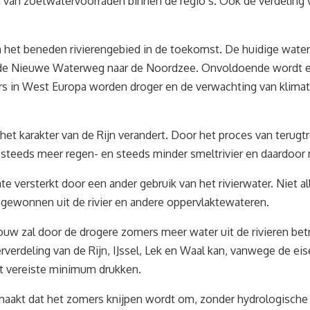
an zoetwatervoorraden binnen de regio’s. Ook de verdeling va
an het beneden rivierengebied in de toekomst. De huidige wat
a de Nieuwe Waterweg naar de Noordzee. Onvoldoende wordt er 
 in West Europa worden droger en de verwachting van klimatol
et karakter van de Rijn verandert. Door het proces van terugtr
 steeds meer regen- en steeds minder smeltrivier en daardoor 
 versterkt door een ander gebruik van het rivierwater. Niet a
 gewonnen uit de rivier en andere oppervlaktewateren.
w zal door de drogere zomers meer water uit de rivieren betr
verdeling van de Rijn, IJssel, Lek en Waal kan, vanwege de ei
t vereiste minimum drukken.
k maakt dat het zomers knijpen wordt om, zonder hydrologische