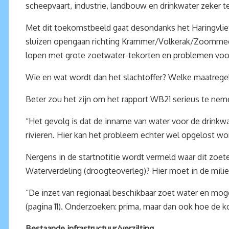
scheepvaart, industrie, landbouw en drinkwater zeker 
Met dit toekomstbeeld gaat desondanks het Haringvliet
sluizen opengaan richting Krammer/Volkerak/Zoommeer
lopen met grote zoetwater-tekorten en problemen voo
Wie en wat wordt dan het slachtoffer? Welke maatrege
Beter zou het zijn om het rapport WB21 serieus te nem
“Het gevolg is dat de inname van water voor de drinkw
rivieren. Hier kan het probleem echter wel opgelost wo
Nergens in de startnotitie wordt vermeld waar dit zoet
Waterverdeling (droogteoverleg)? Hier moet in de mili
“De inzet van regionaal beschikbaar zoet water en mog
(pagina 11). Onderzoeken: prima, maar dan ook hoe de k
Bestaande infrastructuur/verzilting