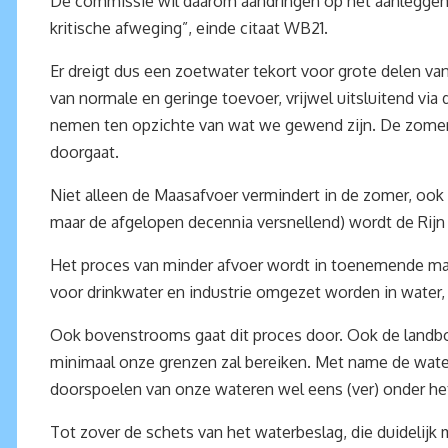
De commissie wil daarom aandringen op het aanleggen v
kritische afweging”, einde citaat WB21.
Er dreigt dus een zoetwater tekort voor grote delen v
van normale en geringe toevoer, vrijwel uitsluitend vi
nemen ten opzichte van wat we gewend zijn. De zomers
doorgaat.
Niet alleen de Maasafvoer vermindert in de zomer, ook h
maar de afgelopen decennia versnellend) wordt de Rijn
Het proces van minder afvoer wordt in toenemende mate
voor drinkwater en industrie omgezet worden in water,
Ook bovenstrooms gaat dit proces door. Ook de landbou
minimaal onze grenzen zal bereiken. Met name de water
doorspoelen van onze wateren wel eens (ver) onder he
Tot zover de schets van het waterbeslag, die duidelij