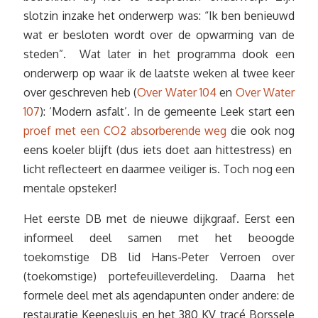
slotzin inzake het onderwerp was: “Ik ben benieuwd
wat er besloten wordt over de opwarming van de
steden”. Wat later in het programma dook een
onderwerp op waar ik de laatste weken al twee keer
over geschreven heb (
Over Water 104
en
Over Water
107
): ‘Modern asfalt’. In de gemeente Leek start een
proef met een CO2 absorberende weg
die ook nog
eens koeler blijft (dus iets doet aan hittestress) en
licht reflecteert en daarmee veiliger is. Toch nog een
mentale opsteker!
Het eerste DB met de nieuwe dijkgraaf. Eerst een
informeel deel samen met het beoogde
toekomstige DB lid Hans-Peter Verroen over
(toekomstige) portefeuilleverdeling. Daarna het
formele deel met als agendapunten onder andere: de
restauratie Keenesluis en het 380 KV tracé Borssele