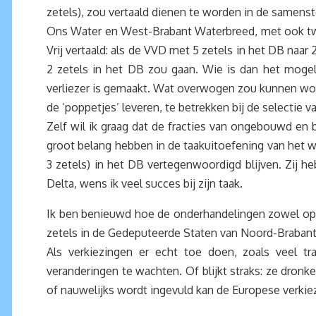
zetels), zou vertaald dienen te worden in de samenst
Ons Water en West-Brabant Waterbreed, met ook twee
Vrij vertaald: als de VVD met 5 zetels in het DB naa
2 zetels in het DB zou gaan. Wie is dan het mogeli
verliezer is gemaakt. Wat overwogen zou kunnen worde
de ‘poppetjes’ leveren, te betrekken bij de selectie v
Zelf wil ik graag dat de fracties van ongebouwd e
groot belang hebben in de taakuitoefening van het wa
3 zetels) in het DB vertegenwoordigd blijven. Zij 
Delta, wens ik veel succes bij zijn taak.
Ik ben benieuwd hoe de onderhandelingen zowel op pr
zetels in de Gedeputeerde Staten van Noord-Brabant
Als verkiezingen er echt toe doen, zoals veel tr
veranderingen te wachten. Of blijkt straks: ze dronke
of nauwelijks wordt ingevuld kan de Europese verki