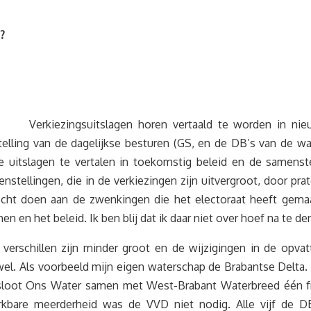
?
Verkiezingsuitslagen horen vertaald te worden in ni
lling van de dagelijkse besturen (GS, en de DB’s van de wa
 uitslagen te vertalen in toekomstig beleid en de samenst
stellingen, die in de verkiezingen zijn uitvergroot, door pra
ht doen aan de zwenkingen die het electoraat heeft gemaak
n en het beleid. Ik ben blij dat ik daar niet over hoef na te d
 verschillen zijn minder groot en de wijzigingen in de opvat
r wel. Als voorbeeld mijn eigen waterschap de Brabantse Delta.
esloot Ons Water samen met West-Brabant Waterbreed één fr
erkbare meerderheid was de VVD niet nodig. Alle vijf de DB