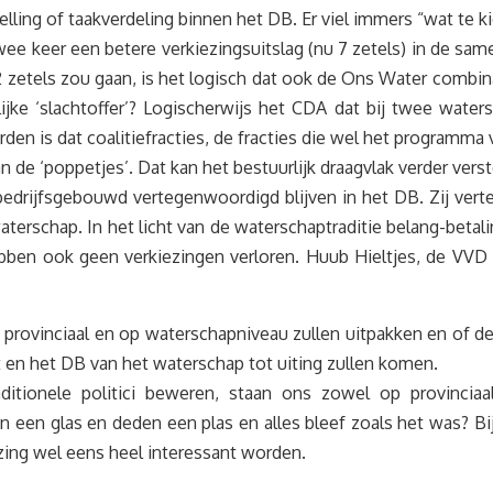
elling of taakverdeling binnen het DB. Er viel immers “wat te k
 keer een betere verkiezingsuitslag (nu 7 zetels) in de sam
r 2 zetels zou gaan, is het logisch dat ook de Ons Water com
jke ‘slachtoffer’? Logischerwijs het CDA dat bij twee waters
n is dat coalitiefracties, de fracties die wel het programma 
an de ‘poppetjes’. Dat kan het bestuurlijk draagvlak verder vers
n bedrijfsgebouwd vertegenwoordigd blijven in het DB. Zij v
terschap. In het licht van de waterschaptraditie belang-betal
hebben ook geen verkiezingen verloren. Huub Hieltjes, de VVD
ovinciaal en op waterschapniveau zullen uitpakken en of de 
 en het DB van het waterschap tot uiting zullen komen.
aditionele politici beweren, staan ons zowel op provinciaa
n een glas en deden een plas en alles bleef zoals het was? Bij
ezing wel eens heel interessant worden.