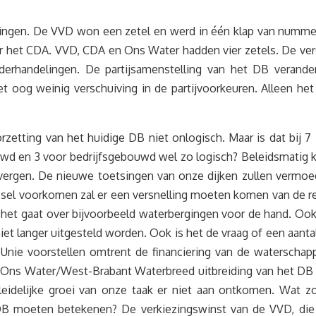
ivingen. De VVD won een zetel en werd in één klap van numme
er het CDA. VVD, CDA en Ons Water hadden vier zetels. De ve
nderhandelingen. De partijsamenstelling van het DB verand
et oog weinig verschuiving in de partijvoorkeuren. Alleen h
orzetting van het huidige DB niet onlogisch. Maar is dat bi
wd en 3 voor bedrijfsgebouwd wel zo logisch? Beleidsmatig k
vergen. De nieuwe toetsingen van onze dijken zullen vermoe
sel voorkomen zal er een versnelling moeten komen van de real
 het gaat over bijvoorbeeld waterbergingen voor de hand. Ook
iet langer uitgesteld worden. Ook is het de vraag of een aanta
Unie voorstellen omtrent de financiering van de waterschapp
n Ons Water/West-Brabant Waterbreed uitbreiding van het DB 
leidelijke groei van onze taak er niet aan ontkomen. Wa
 DB moeten betekenen? De verkiezingswinst van de VVD, die