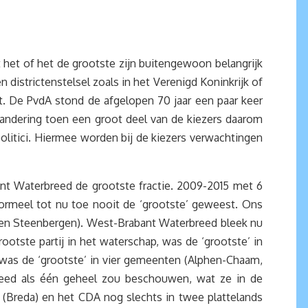
t het of het de grootste zijn buitengewoon belangrijk
istrictenstelsel zoals in het Verenigd Koninkrijk of
dt. De PvdA stond de afgelopen 70 jaar een paar keer
erandering toen een groot deel van de kiezers daarom
olitici. Hiermee worden bij de kiezers verwachtingen
nt Waterbreed de grootste fractie. 2009-2015 met 6
formeel tot nu toe nooit de ‘grootste’ geweest. Ons
l en Steenbergen). West-Brabant Waterbreed bleek nu
otste partij in het waterschap, was de ‘grootste’ in
 was de ‘grootste’ in vier gemeenten (Alphen-Chaam,
reed als één geheel zou beschouwen, wat ze in de
e’ (Breda) en het CDA nog slechts in twee plattelands