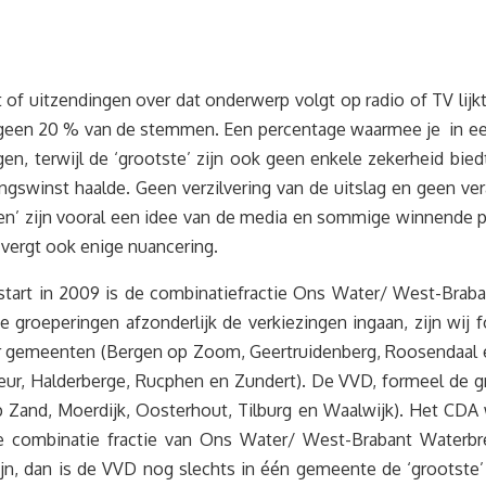
t of uitzendingen over dat onderwerp volgt op radio of TV lijk
 geen 20 % van de stemmen. Een percentage waarmee je in een d
n, terwijl de ‘grootste’ zijn ook geen enkele zekerheid bie
zingswinst haalde. Geen verzilvering van de uitslag en geen v
en’ zijn vooral een idee van de media en sommige winnende p
 vergt ook enige nuancering.
start in 2009 is de combinatiefractie Ons Water/ West-Braba
 groeperingen afzonderlijk de verkiezingen ingaan, zijn wij 
n vier gemeenten (Bergen op Zoom, Geertruidenberg, Roosendaa
eur, Halderberge, Rucphen en Zundert). De VVD, formeel de gro
p Zand, Moerdijk, Oosterhout, Tilburg en Waalwijk). Het CDA
e combinatie fractie van Ons Water/ West-Brabant Waterb
jk zijn, dan is de VVD nog slechts in één gemeente de ‘grootst