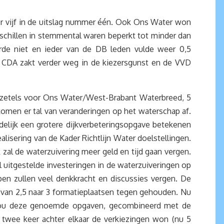
r vijf in de uitslag nummer één. Ook Ons Water won
rschillen in stemmental waren beperkt tot minder dan
erde niet en ieder van de DB leden vulde weer 0,5
et CDA zakt verder weg in de kiezersgunst en de VVD
j 7 zetels voor Ons Water/West-Brabant Waterbreed, 5
omen er tal van veranderingen op het waterschap af.
delijk een grotere dijkverbeteringsopgave betekenen
isering van de Kader Richtlijn Water doelstellingen.
 zal de waterzuivering meer geld en tijd gaan vergen.
l uitgestelde investeringen in de waterzuiveringen op
en zullen veel denkkracht en discussies vergen. De
van 2,5 naar 3 formatieplaatsen tegen gehouden. Nu
t zou deze genoemde opgaven, gecombineerd met de
 twee keer achter elkaar de verkiezingen won (nu 5