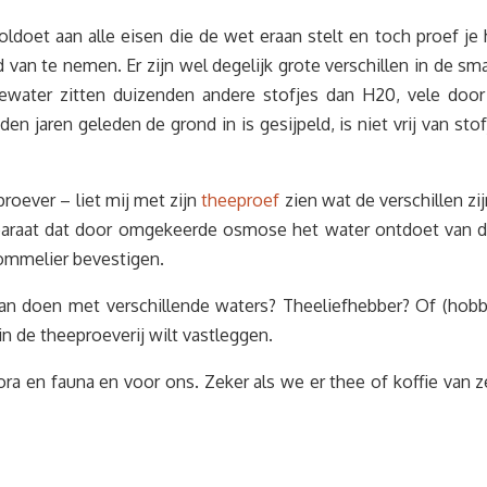
ldoet aan alle eisen die de wet eraan stelt en toch proef je h
 van te nemen. Er zijn wel degelijk grote verschillen in de 
ktewater zitten duizenden andere stofjes dan H20, vele doo
n jaren geleden de grond in is gesijpeld, is niet vrij van sto
oever – liet mij met zijn
theeproef
zien wat de verschillen zi
araat dat door omgekeerde osmose het water ontdoet van de
sommelier bevestigen.
aan doen met verschillende waters? Theeliefhebber? Of (hobb
n de theeproeverij wilt vastleggen.
lora en fauna en voor ons. Zeker als we er thee of koffie van z