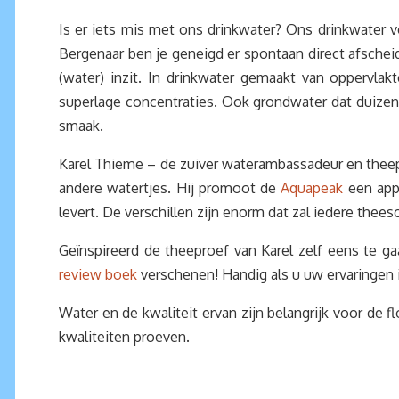
Is er iets mis met ons drinkwater? Ons drinkwater vo
Bergenaar ben je geneigd er spontaan direct afscheid
(water) inzit. In drinkwater gemaakt van oppervla
superlage concentraties. Ook grondwater dat duizende
smaak.
Karel Thieme – de zuiver waterambassadeur en theepr
andere watertjes. Hij promoot de
Aquapeak
een app
levert. De verschillen zijn enorm dat zal iedere thee
Geïnspireerd de theeproef van Karel zelf eens te g
review boek
verschenen! Handig als u uw ervaringen i
Water en de kwaliteit ervan zijn belangrijk voor de f
kwaliteiten proeven.