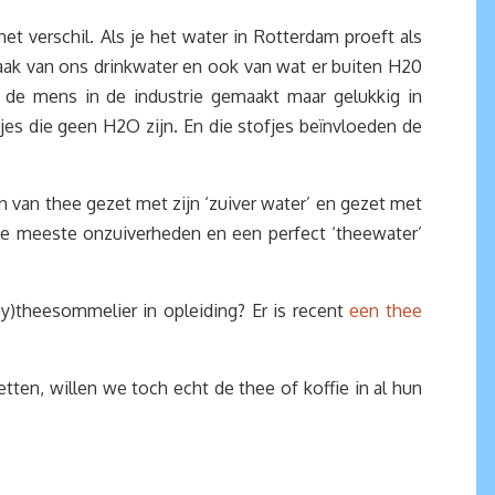
et verschil. Als je het water in Rotterdam proeft als
smaak van ons drinkwater en ook van wat er buiten H20
r de mens in de industrie gemaakt maar gelukkig in
fjes die geen H2O zijn. En die stofjes beïnvloeden de
jn van thee gezet met zijn ‘zuiver water’ en gezet met
 meeste onzuiverheden en een perfect ‘theewater’
y)theesommelier in opleiding? Er is recent
een thee
etten, willen we toch echt de thee of koffie in al hun