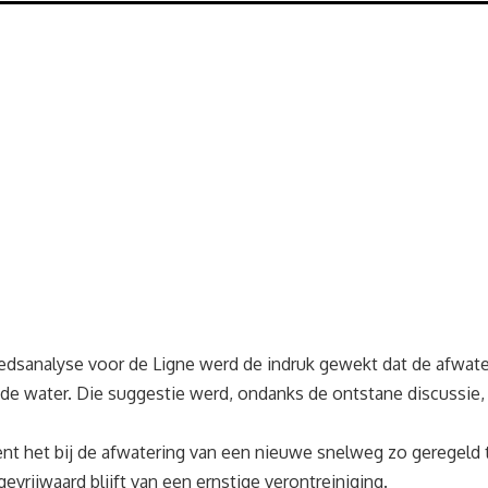
edsanalyse voor de Ligne werd de indruk gewekt dat de afwate
ende water. Die suggestie werd, ondanks de ontstane discussie
t het bij de afwatering van een nieuwe snelweg zo geregeld te 
evrijwaard blijft van een ernstige verontreiniging.