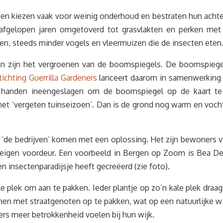
n kiezen vaak voor weinig onderhoud en bestraten hun achter
de afgelopen jaren omgetoverd tot grasvlakten en perken m
cten, steeds minder vogels en vleermuizen die de insecten eten
an zijn het vergroenen van de boomspiegels. De boomspiege
tichting Guerrilla Gardeners
lanceert daarom in samenwerkin
e handen ineengeslagen om de boomspiegel op de kaart te
 het ‘vergeten tuinseizoen’. Dan is de grond nog warm en voc
of ‘de bedrijven’ komen met een oplossing. Het zijn bewoners v
 eigen voordeur. Een voorbeeld in Bergen op Zoom is Bea Demm
n insectenparadijsje heeft gecreëerd (zie foto).
 plek om aan te pakken. Ieder plantje op zo’n kale plek draagt
amen met straatgenoten op te pakken, wat op een natuurlijke 
rs meer betrokkenheid voelen bij hun wijk.